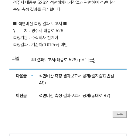
경주시 태종로 526의 석면해체제거작업과 관
련하여 석면비산
농도 측정 결과를 공개합니다
.
■
석면비산 측정 결과 보고서
■
위 치
: 경주시 태종로 526
측정기관 : 주식회사 진케이
측정결과 : 기준치
미만
(0.01f
/cc)
파일
결과보고서(태종로 526).pdf
다음글
석면비산 측정 결과보고서 공개(원지길12번길
49)
이전글
석면비산 측정 결과보고서 공개(동대로 87)
목록