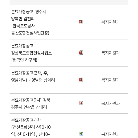
분묘개장공고-경주시
양북면 입천리
복지지원과
(한국도로공사
울산포항건설사업단장)
분묘개장공고-
경상북도종합건설사업소
복지지원과
(현곡면 하구리)
분묘개장공고(2차, 주,
영남개발) - 양남면 상계리
복지지원과
분묘개장공고(1차) 경북
복지지원과
경주시 안강읍 산대리
분묘개장공고-1차
(건천읍화천리 산10-10
임, 산10-11임 , 산 10-
복지지원과