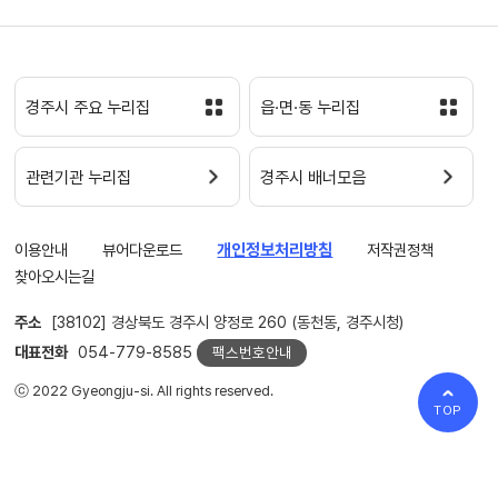
경주시 주요 누리집
읍·면·동 누리집
관련기관 누리집
경주시 배너모음
이용안내
뷰어다운로드
개인정보처리방침
저작권정책
찾아오시는길
주소
[38102] 경상북도 경주시 양정로 260 (동천동, 경주시청)
대표전화
054-779-8585
팩스번호안내
ⓒ 2022 Gyeongju-si. All rights reserved.
TOP