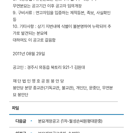
무연분묘는 공고기간 이후 공고자 임의개장
9. 구비서류 : 연고자임을 입증하는 제적등본, 족보, 사실확인
등
10. 기타사항 : 상기 지번내에 식별이 불분명하여 누락되어 추
가로 발견되는 분묘에
대하여도 이 공고로 갈음함
2011년 08월 29일
공고인 : 경주시 외동읍 북토리 921-1 김원대
재 단 법 인 영 호 공 원 봉 안 당
봉안당 분양 종교관(기독교관, 불교관), 개인단, 문중단, 무연분
묘 봉안단
파일
다음글
분묘개장공고 (1차-월성손씨원평대문중)