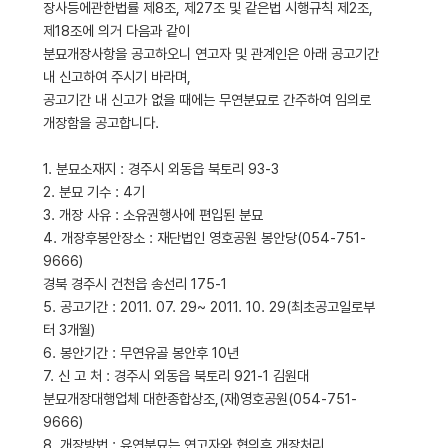
장사등에관한법률 제8조, 제27조 및 같은법 시행규칙 제2조,
제18조에 의거 다음과 같이
분묘개장사항을 공고하오니 연고자 및 관계인은 아래 공고기간
내 신고하여 주시기 바라며,
공고기간 내 신고가 없을 때에는 무연분묘로 간주하여 임의로
개장함을 공고합니다.
1. 분묘소재지 : 경주시 외동읍 북토리 93-3
2. 분묘 기수 : 4기
3. 개장 사유 : 소유권행사에 편입된 분묘
4. 개장후봉안장소 : 재단법인 영호공원 봉안당(054-751-
9666)
경북 경주시 건천읍 송선리 175-1
5. 공고기간 : 2011. 07. 29~ 2011. 10. 29(최초공고일로부
터 3개월)
6. 봉안기간 : 무연유골 봉안후 10년
7. 신 고 처 : 경주시 외동읍 북토리 921-1 김원대
분묘개장대행업체 대한종합상조,(재)영호공원(054-751-
9666)
8. 개장방법 : 유연분묘는 연고자와 협의후 개장처리