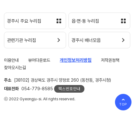
경주시 주요 누리집
읍·면·동 누리집
관련기관 누리집
경주시 배너모음
이용안내
뷰어다운로드
개인정보처리방침
저작권정책
찾아오시는길
주소
[38102] 경상북도 경주시 양정로 260 (동천동, 경주시청)
대표전화
054-779-8585
팩스번호안내
ⓒ 2022 Gyeongju-si. All rights reserved.
TOP