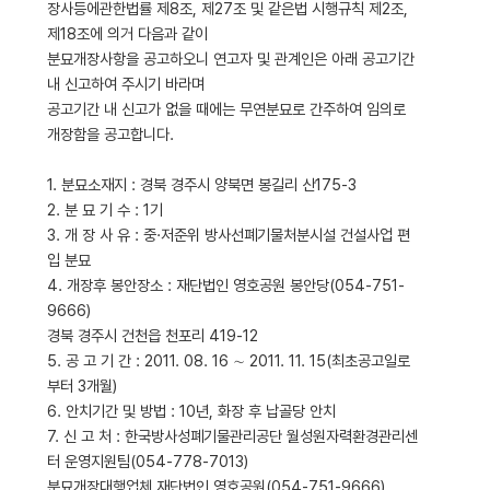
장사등에관한법률 제8조, 제27조 및 같은법 시행규칙 제2조,
제18조에 의거 다음과 같이
분묘개장사항을 공고하오니 연고자 및 관계인은 아래 공고기간
내 신고하여 주시기 바라며
공고기간 내 신고가 없을 때에는 무연분묘로 간주하여 임의로
개장함을 공고합니다.
1. 분묘소재지 : 경북 경주시 양북면 봉길리 산175-3
2. 분 묘 기 수 : 1기
3. 개 장 사 유 : 중·저준위 방사선폐기물처분시설 건설사업 편
입 분묘
4. 개장후 봉안장소 : 재단법인 영호공원 봉안당(054-751-
9666)
경북 경주시 건천읍 천포리 419-12
5. 공 고 기 간 : 2011. 08. 16 ∼ 2011. 11. 15(최초공고일로
부터 3개월)
6. 안치기간 및 방법 : 10년, 화장 후 납골당 안치
7. 신 고 처 : 한국방사성폐기물관리공단 월성원자력환경관리센
터 운영지원팀(054-778-7013)
분묘개장대행업체 재단법인 영호공원(054-751-9666)