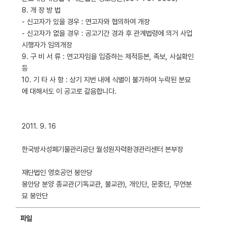
8. 개 장 방 법
- 신고자가 있을 경우 : 연고자와 협의하여 개장
- 신고자가 없을 경우 : 공고기간 경과 후 관계법령에 의거 사업
시행자가 임의개장
9. 구 비 서 류 : 연고자임을 입증하는 제적등본, 족보, 사실확인
등
10. 기 타 사 항 : 상기 지번 내에 식별이 불가하여 누락된 분묘
에 대해서도 이 공고로 갈음합니다.
2011. 9. 16
한국방사성폐기물관리공단 월성원자력환경관리센터 본부장
재단법인 영호공언 봉안당
봉안당 분양 종교관(기독교관, 불교관), 개인단, 문중단, 무연분
묘 봉안단
파일