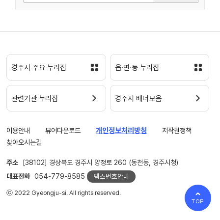
경주시 주요 누리집
읍·면·동 누리집
관련기관 누리집
경주시 배너모음
이용안내
뷰어다운로드
개인정보처리방침
저작권정책
찾아오시는길
주소
[38102] 경상북도 경주시 양정로 260 (동천동, 경주시청)
대표전화
054-779-8585
팩스번호안내
ⓒ 2022 Gyeongju-si. All rights reserved.
TOP