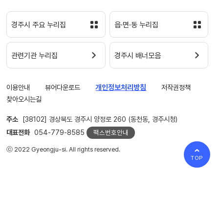
경주시 주요 누리집
읍·면·동 누리집
관련기관 누리집
경주시 배너모음
이용안내
뷰어다운로드
개인정보처리방침
저작권정책
찾아오시는길
주소
[38102] 경상북도 경주시 양정로 260 (동천동, 경주시청)
대표전화
054-779-8585
팩스번호안내
ⓒ 2022 Gyeongju-si. All rights reserved.
TOP