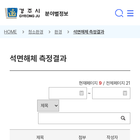
분야별정보
HOME
청소환경
환경
석면해체 측정결과
석면해체 측정결과
현재페이지
9
/ 전체페이지 21
~
제목
첨부
작성자