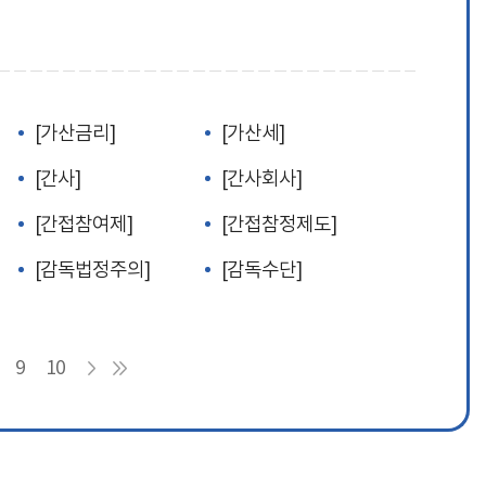
[가산금리]
[가산세]
[간사]
[간사회사]
[간접참여제]
[간접참정제도]
[감독법정주의]
[감독수단]
9
10