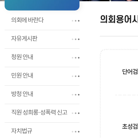
의회용어
의회에 바란다
자유게시판
청원 안내
단어검
민원 안내
방청 안내
직원 성희롱·성폭력 신고
초성검
자치법규