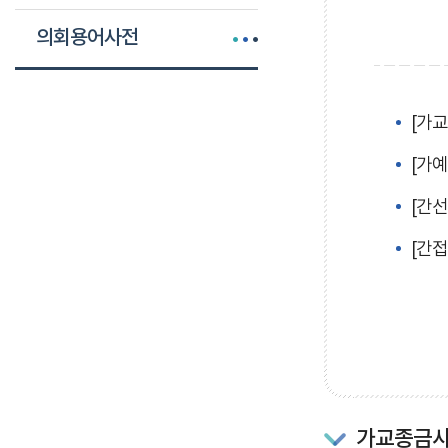
의회용어사전
[가
[가예
[간
[간
가교종금