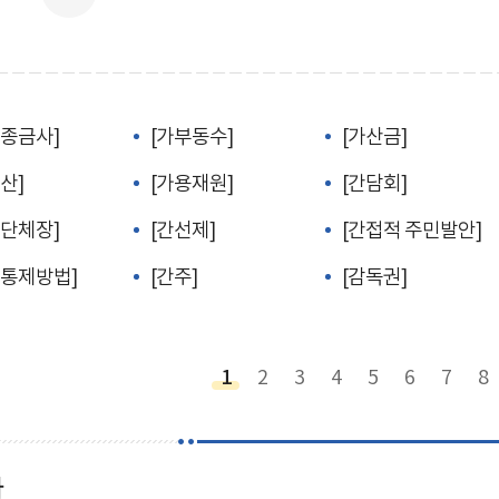
교종금사]
[가부동수]
[가산금]
산]
[가용재원]
[간담회]
선단체장]
[간선제]
[간접적 주민발안]
접통제방법]
[간주]
[감독권]
1
2
3
4
5
6
7
8
사