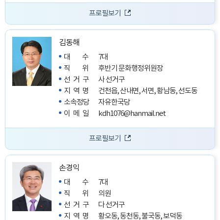
프로필보기
김동해
대수
7대
직위
후반기 문화행정위원장
선거구
사 선거구
지역명
건천읍, 산내면, 서면, 황남동, 선도동
소속정당
자유한국당
이메일
kdh1076@hanmail.net
프로필보기
손경익
대수
7대
직위
의원
선거구
다 선거구
지역명
황오동, 동천동, 불국동, 보덕동