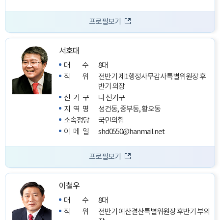
프로필보기
서호대
대수
8대
직위
전반기 제1행정사무감사특별위원장
후
반기 의장
선거구
나 선거구
지역명
성건동, 중부동, 황오동
소속정당
국민의힘
이메일
shd0550@hanmail.net
프로필보기
이철우
대수
8대
직위
전반기 예산결산특별위원장
후반기 부의