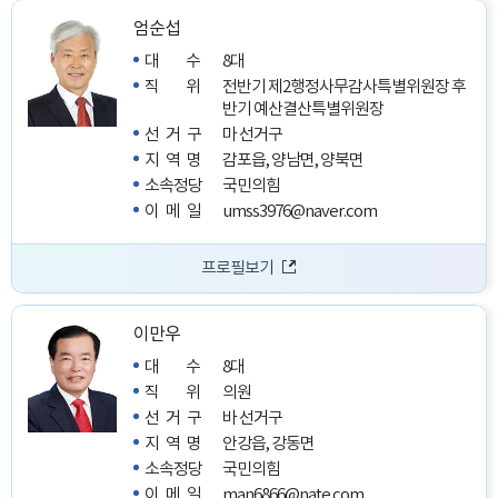
엄순섭
대수
8대
직위
전반기 제2행정사무감사특별위원장
후
반기 예산결산특별위원장
선거구
마 선거구
지역명
감포읍, 양남면, 양북면
소속정당
국민의힘
이메일
umss3976@naver.com
프로필보기
이만우
대수
8대
직위
의원
선거구
바 선거구
지역명
안강읍, 강동면
소속정당
국민의힘
이메일
man6866@nate.com