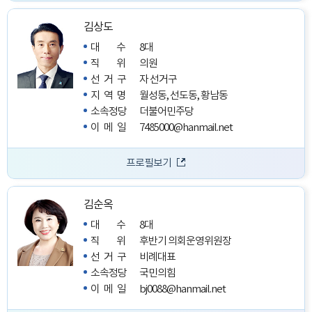
김상도
대수
8대
직위
의원
선거구
자 선거구
지역명
월성동, 선도동, 황남동
소속정당
더불어민주당
이메일
7485000@hanmail.net
프로필보기
김순옥
대수
8대
직위
후반기 의회운영위원장
선거구
비례대표
소속정당
국민의힘
이메일
bj0088@hanmail.net