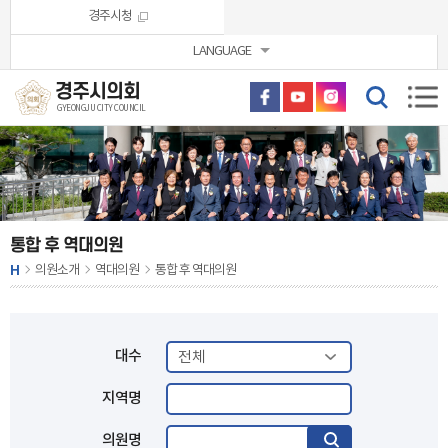
본문바로가기
경주시청
LANGUAGE
경주시의회
GYEONGJU CITY COUNCIL
통합 후 역대의원
H
의원소개
역대의원
통합 후 역대의원
대수
지역명
의원명