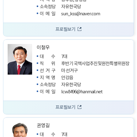
소속정당
자유한국당
이메일
sun_kss@naver.com
프로필보기
이철우
대수
7대
직위
후반기 국책사업추진및원전특별위원장
선거구
마 선거구
지역명
안강읍
소속정당
자유한국당
이메일
lcw8496@hanmail.net
프로필보기
권영길
대수
7대