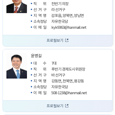
직위
전반기 의장
선거구
라 선거구
지역명
감포읍, 양북면, 양남면
소속정당
자유한국당
이메일
kyk9363@hanmail.net
프로필보기
윤병길
대수
7대
직위
후반기 경제도시위원장
선거구
바 선거구
지역명
강동면, 천북면, 용강동
소속정당
자유한국당
이메일
508-1238@hanmail.net
프로필보기