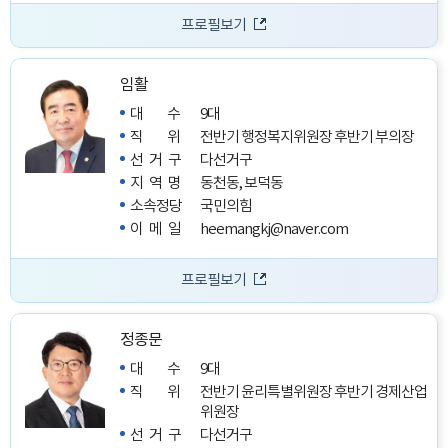
프로필보기
임활
대수
9대
직위
전반기 행정복지위원장
후반기 부의장
선거구
다선거구
지역명
동천동, 보덕동
소속정당
국민의힘
이메일
heemangkj@naver.com
프로필보기
정종문
대수
9대
직위
전반기 윤리특별위원장
후반기 경제산업
위원장
선거구
다선거구