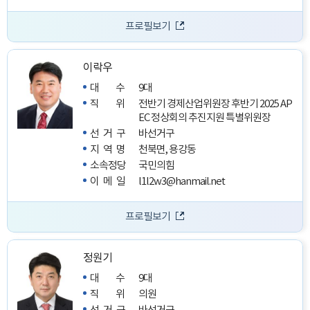
프로필보기
이락우
대수
9대
직위
전반기 경제산업위원장
후반기 2025 AP
EC 정상회의 추진지원 특별위원장
선거구
바선거구
지역명
천북면, 용강동
소속정당
국민의힘
이메일
l1l2w3@hanmail.net
프로필보기
정원기
대수
9대
직위
의원