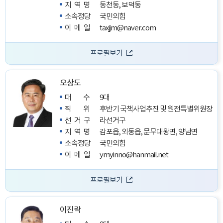
지역명
동천동, 보덕동
소속정당
국민의힘
이메일
taxjjm@naver.com
프로필보기
오상도
대수
9대
직위
후반기 국책사업추진 및 원전특별위원장
선거구
라선거구
지역명
감포읍, 외동읍, 문무대왕면, 양남면
소속정당
국민의힘
이메일
ymyinno@hanmail.net
프로필보기
이진락