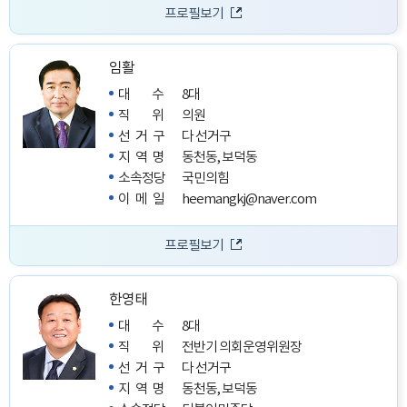
프로필보기
임활
대수
8대
직위
의원
선거구
다 선거구
지역명
동천동, 보덕동
소속정당
국민의힘
이메일
heemangkj@naver.com
프로필보기
한영태
대수
8대
직위
전반기 의회운영위원장
선거구
다 선거구
지역명
동천동, 보덕동