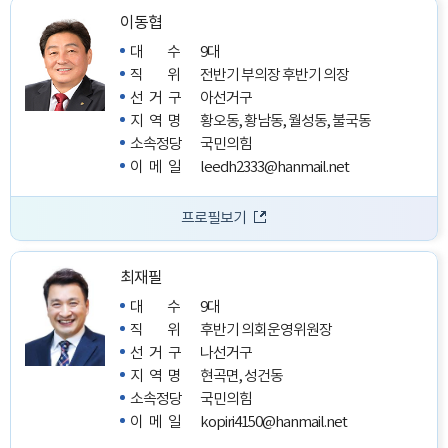
이동협
대수
9대
직위
전반기 부의장
후반기 의장
선거구
아선거구
지역명
황오동, 황남동, 월성동, 불국동
소속정당
국민의힘
이메일
leedh2333@hanmail.net
프로필보기
최재필
대수
9대
직위
후반기 의회운영위원장
선거구
나선거구
지역명
현곡면, 성건동
소속정당
국민의힘
이메일
kopiri4150@hanmail.net