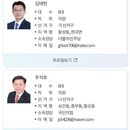
김태현
대수
8대
직위
의원
선거구
가 선거구
지역명
황성동, 현곡면
소속정당
더불어민주당
이메일
ghost706@nate.com
프로필보기
주석호
대수
8대
직위
의원
선거구
나 선거구
지역명
성건동, 중부동, 황오동
소속정당
국민의힘
이메일
jsh4236@naver.com