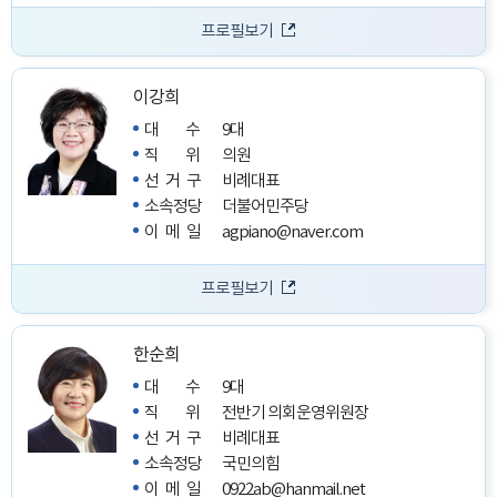
프로필보기
이강희
대수
9대
직위
의원
선거구
비례대표
소속정당
더불어민주당
이메일
agpiano@naver.com
프로필보기
한순희
대수
9대
직위
전반기 의회운영위원장
선거구
비례대표
소속정당
국민의힘
이메일
0922ab@hanmail.net