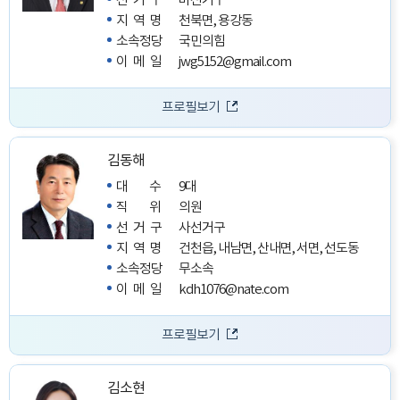
선거구
바선거구
지역명
천북면, 용강동
소속정당
국민의힘
이메일
jwg5152@gmail.com
프로필보기
김동해
대수
9대
직위
의원
선거구
사선거구
지역명
건천읍, 내남면, 산내면, 서면, 선도동
소속정당
무소속
이메일
kdh1076@nate.com
프로필보기
김소현