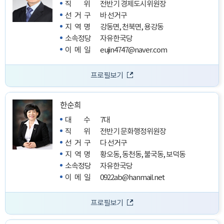
직위
전반기 경제도시위원장
선거구
바 선거구
지역명
강동면, 천북면, 용강동
소속정당
자유한국당
이메일
eujin4747@naver.com
프로필보기
한순희
대수
7대
직위
전반기 문화행정위원장
선거구
다 선거구
지역명
황오동, 동천동, 불국동, 보덕동
소속정당
자유한국당
이메일
0922ab@hanmail.net
프로필보기