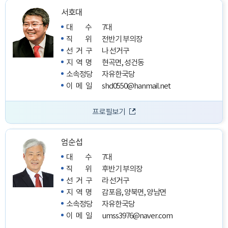
서호대
대수
7대
직위
전반기 부의장
선거구
나 선거구
지역명
현곡면, 성건동
소속정당
자유한국당
이메일
shd0550@hanmail.net
프로필보기
엄순섭
대수
7대
직위
후반기 부의장
선거구
라 선거구
지역명
감포읍, 양북면, 양남면
소속정당
자유한국당
이메일
umss3976@naver.com