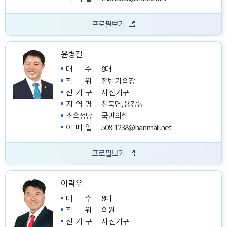
프로필보기
윤병길
대수
8대
직위
전반기 의장
선거구
사 선거구
지역명
천북면, 용강동
소속정당
국민의힘
이메일
508-1238@hanmail.net
프로필보기
이락우
대수
8대
직위
의원
선거구
사 선거구