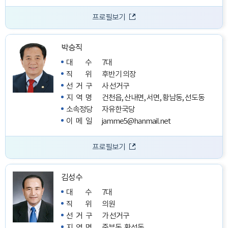
프로필보기
박승직
대수
7대
직위
후반기 의장
선거구
사 선거구
지역명
건천읍, 산내면, 서면, 황남동, 선도동
소속정당
자유한국당
이메일
jamme5@hanmail.net
프로필보기
김성수
대수
7대
직위
의원
선거구
가 선거구
지역명
중부동, 황성동