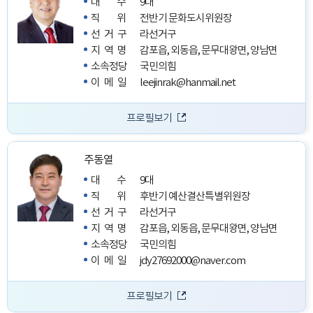
대수
9대
직위
전반기 문화도시위원장
선거구
라선거구
지역명
감포읍, 외동읍, 문무대왕면, 양남면
소속정당
국민의힘
이메일
leejinrak@hanmail.net
프로필보기
주동열
대수
9대
직위
후반기 예산결산특별위원장
선거구
라선거구
지역명
감포읍, 외동읍, 문무대왕면, 양남면
소속정당
국민의힘
이메일
jdy27692000@naver.com
프로필보기