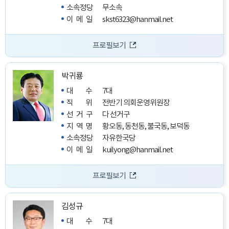
소속정당
무소속
이메일
skst6323@hanmail.net
프로필보기
박귀룡
대수
7대
직위
전반기 의회운영위원장
선거구
다 선거구
지역명
황오동, 동천동, 불국동, 보덕동
소속정당
자유한국당
이메일
kuilyong@hanmail.net
프로필보기
김성규
대수
7대