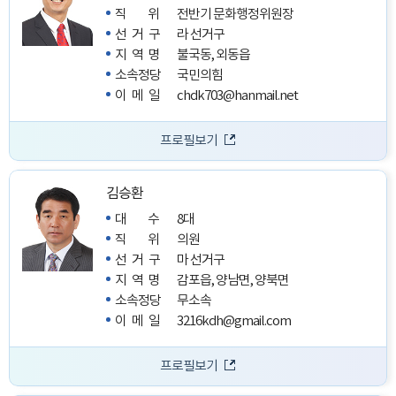
직위
전반기 문화행정위원장
선거구
라 선거구
지역명
불국동, 외동읍
소속정당
국민의힘
이메일
chdk703@hanmail.net
프로필보기
김승환
대수
8대
직위
의원
선거구
마 선거구
지역명
감포읍, 양남면, 양북면
소속정당
무소속
이메일
3216kdh@gmail.com
프로필보기