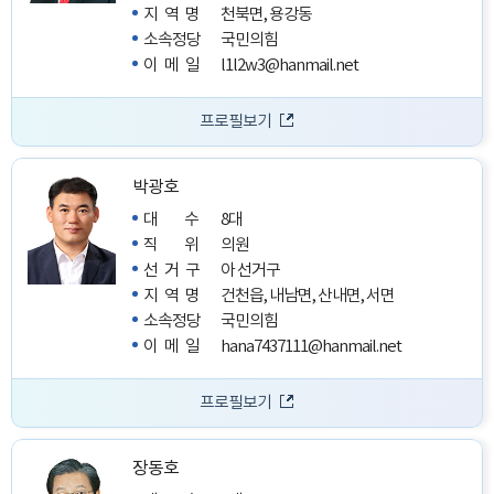
지역명
천북면, 용강동
소속정당
국민의힘
이메일
l1l2w3@hanmail.net
프로필보기
박광호
대수
8대
직위
의원
선거구
아 선거구
지역명
건천읍, 내남면, 산내면, 서면
소속정당
국민의힘
이메일
hana7437111@hanmail.net
프로필보기
장동호