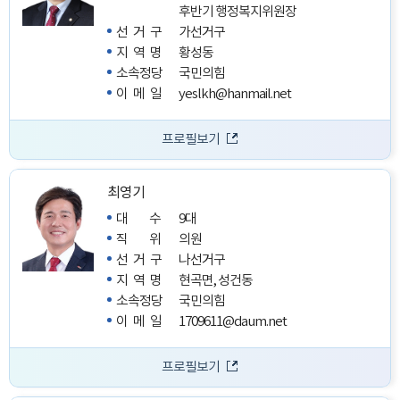
후반기 행정복지위원장
선거구
가선거구
지역명
황성동
소속정당
국민의힘
이메일
yeslkh@hanmail.net
프로필보기
최영기
대수
9대
직위
의원
선거구
나선거구
지역명
현곡면, 성건동
소속정당
국민의힘
이메일
1709611@daum.net
프로필보기