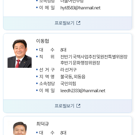
소속정당
더불어민주당
이메일
hyt8583@hanmail.net
프로필보기
이동협
대수
8대
직위
전반기 국책사업추진및원전특별위원장
후반기 문화행정위원장
선거구
라 선거구
지역명
불국동, 외동읍
소속정당
국민의힘
이메일
leedh2333@hanmail.net
프로필보기
최덕규
대수
8대