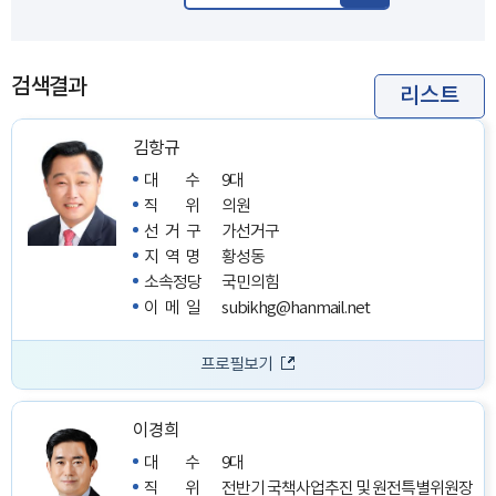
검색결과
리스트
김항규
대수
9대
직위
의원
선거구
가선거구
지역명
황성동
소속정당
국민의힘
이메일
subikhg@hanmail.net
프로필보기
이경희
대수
9대
직위
전반기 국책사업추진 및 원전특별위원장