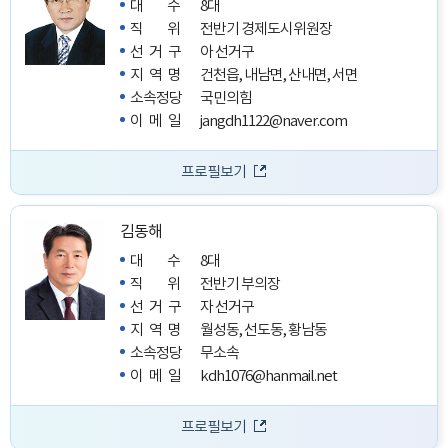
대수
8대
직위
전반기 경제도시위원장
선거구
아 선거구
지역명
건천읍, 내남면, 산내면, 서면
소속정당
국민의힘
이메일
jangdh1122@naver.com
프로필보기
김동해
대수
8대
직위
전반기 부의장
선거구
자 선거구
지역명
월성동, 선도동, 황남동
소속정당
무소속
이메일
kdh1076@hanmail.net
프로필보기