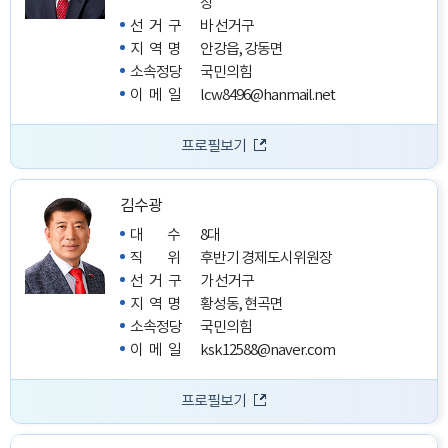
장
선거구
바 선거구
지역명
안강읍, 강동면
소속정당
국민의힘
이메일
lcw8496@hanmail.net
프로필보기
김수광
대수
8대
직위
후반기 경제도시위원장
선거구
가 선거구
지역명
황성동, 현곡면
소속정당
국민의힘
이메일
ksk12588@naver.com
프로필보기