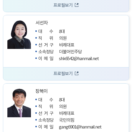
프로필보기
서선자
대수
8대
직위
의원
선거구
비례대표
소속정당
더불어민주당
이메일
shk6542@hanmail.net
프로필보기
장복이
대수
8대
직위
의원
선거구
비례대표
소속정당
국민의힘
이메일
gang6901@hanmail.net