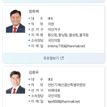
정희택
대수
9대
직위
의원
선거구
아선거구
지역명
황오동, 황남동, 월성동, 불국동
소속정당
국민의힘
이메일
imkmy7783@hanmail.net
프로필보기
김종우
대수
9대
직위
전반기 예산결산특별위원장
선거구
비례대표
소속정당
국민의힘
이메일
kjw6508@hanmail.net