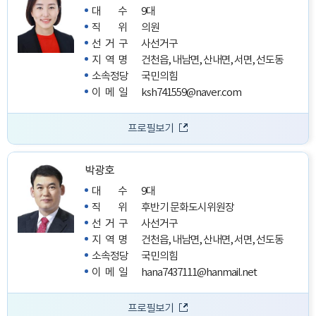
대수
9대
직위
의원
선거구
사선거구
지역명
건천읍, 내남면, 산내면, 서면, 선도동
소속정당
국민의힘
이메일
ksh741559@naver.com
프로필보기
박광호
대수
9대
직위
후반기 문화도시위원장
선거구
사선거구
지역명
건천읍, 내남면, 산내면, 서면, 선도동
소속정당
국민의힘
이메일
hana7437111@hanmail.net
프로필보기