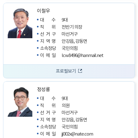
이철우
대수
9대
직위
전반기 의장
선거구
마선거구
지역명
안강읍, 강동면
소속정당
국민의힘
이메일
lcw8496@hanmail.net
프로필보기
정성룡
대수
9대
직위
의원
선거구
마선거구
지역명
안강읍, 강동면
소속정당
국민의힘
이메일
jj002x@nate.com