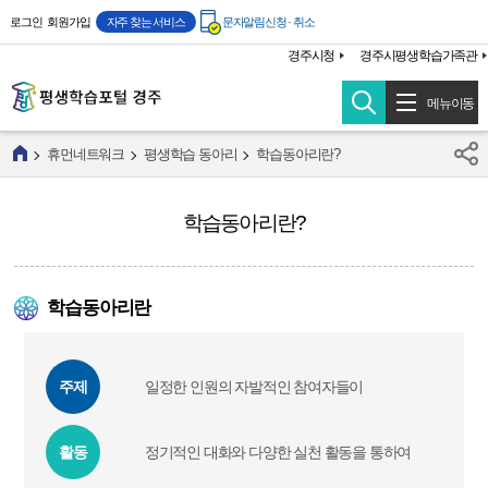
주메뉴 바로가기
본문 바로가기
로그인
회원가입
자주 찾는 서비스
문자알림신청 · 취소
경주시청
경주시평생학습가족관
메뉴이동
휴먼네트워크
평생학습 동아리
학습동아리란?
학습동아리란?
학습동아리란
주제
일정한 인원의 자발적인 참여자들이
활동
정기적인 대화와 다양한 실천 활동을 통하여