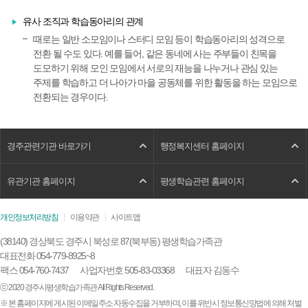
유사 조직과 학습동아리의 관계
때로는 일반 소모임이나 스터디 모임 등이 학습동아리의 성격으로
전환 될 수도 있다. 예를 들어, 같은 동네에 사는 주부들이 친목을
도모하기 위해 모인 모임에서 서로의 재능을 나누거나 관심 있는
주제를 학습하고 더 나아가 마을 공동체를 위한 활동을 하는 모임으로
전환되는 경우이다.
경주관련기관 바로가기
행정복지센터 홈페이지
유관기관 홈페이지
평생학습관련 홈페이지
개인정보처리방침
이용약관
사이트맵
(38140) 경상북도 경주시 북성로 87(북부동) 평생학습가족관
대표전화 054-779-8925~8
팩스 054-760-7437
사업자번호 505-83-03368
대표자 김동수
ⓒ 2020 경주시평생학습가족관 All Rights Reserved.
※ 본 홈페이지에 게시된 이메일주소 자동수집을 거부하며, 이를 위반시 정보통신망법에 의해 처벌