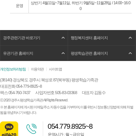
상반기 4월11일~7월11일, 하반기 9월5일~11월28일 / 14:00~16:0
운영
0
경주관련기관 바로가기
행정복지센터 홈페이지
유관기관 홈페이지
평생학습관련 홈페이지
개인정보처리방침
이용약관
사이트맵
(38140) 경상북도 경주시 북성로 87(북부동) 평생학습가족관
대표전화 054-779-8925~8
팩스 054-760-7437
사업자번호 505-83-03368
대표자 김동수
ⓒ 2020 경주시평생학습가족관 All Rights Reserved.
※ 본 홈페이지에 게시된 이메일주소 자동수집을 거부하며, 이를 위반시 정보통신망법에 의해 처벌
됨을 유념하시기 바랍니다.
054.779.8925~8
운영시간 : 월 ~ 금요일