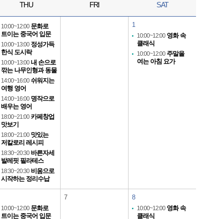
THU
FRI
SAT
1
문화로
10:00~12:00
트이는 중국어 입문
영화 속
10:00~12:00
클래식
정성가득
10:00~13:00
한식 도시락
주말을
10:00~12:00
여는 아침 요가
내 손으로
10:00~13:00
깎는 나무인형과 동물
쉬워지는
14:00~16:00
여행 영어
명작으로
14:00~16:00
배우는 영어
카페창업
18:00~21:00
맛보기
맛있는
18:00~21:00
저칼로리 레시피
바른자세
18:30~20:30
발레핏 필라테스
비움으로
18:30~20:30
시작하는 정리수납
7
8
문화로
영화 속
10:00~12:00
10:00~12:00
트이는 중국어 입문
클래식