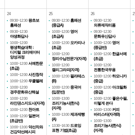
24
25
26
2
왕초보
홈패션
09:30~12:30
09:30~12:30
09:30~12:30
홈패션
(중급A)
의류제작리폼
영어
09:30~12:30
10:00~12:00
09:30~12:30
야생화답사
(초급A)
문화유산답사
오카리나
영어
10:00~12:00
10:00~12:00
10:00~12:00
평생학습대학 :
(초급)
(중급반)
디지털 크리에이터
한글서예
10:00~12:00
10:00~12:00
양성과정
정리수납전문가(자격)
(초급)
서예한문
10:00~12:00
10:00~12:00
10:00~12:00
(초급)
캘리그라피(자격)
전통한국무용
사진창작
10:00~12:00
필라테스
하모니카
10:00~12:00
10:00~12:00
우쿨렐레
(B)
(중급)
10:00~12:00
중국어
아크릴화
10:00~12:00
10:00~12:00
10:00~12:00
경주문화유산해설
(입문반)
(중급)
좋은수필,
10:00~12:00
10:00~13:00
10:00~12:00
라인댄스지도사(자격)
조리기능사(한식)
이렇게 쓴다
(자격)
천아트
커피
10:00~12:00
10:00~13:00
제과제빵
바리스타(자격B)
10:00~13:00
일본어
10:00~12:00
(A)
(초급반)
10:00~13:00
드로잉
조리기능사(한식)
13:30~16:30
약선차와
10:00~13:00
표현 기법(초급)
(자격)
건강약선레시피