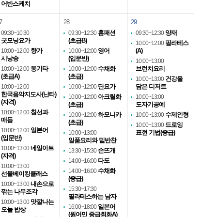
어반스케치
7
28
29
홈패션
양재
09:30~10:30
09:30~12:30
09:30~12:30
굿모닝요가
(초급B)
필라테스
10:00~12:00
향가
영어
(A)
10:00~12:00
10:00~12:00
시낭송
(입문반)
10:00~13:00
통기타
수채화
브런치요리
10:00~12:00
10:00~12:00
(초급A)
(초급)
건강을
10:00~13:00
단요가
담은 디저트
10:00~12:00
10:00~12:00
한국음악지도사(난타)
아크릴화
10:00~12:00
10:00~13:00
(자격)
(초급)
도자기공예
침선과
10:00~12:00
하모니카
수제인형
10:00~12:00
10:00~13:00
매듭
(초급)
드로잉
10:00~13:00
일본어
10:00~12:00
표현 기법(중급)
10:00~13:00
(입문반)
일품요리와 밑반찬
네일아트
10:00~13:00
손뜨개
13:30~15:30
(자격)
다도
14:00~16:00
10:00~13:00
수채화
14:00~16:00
선물베이킹클래스
(중급)
내손으로
10:00~13:00
15:30~17:30
깎는 나무조각
필라테스하는 남자
맛깔나는
10:00~13:00
일본어
16:00~18:00
오늘 밥상
(원어민 중급회화A)