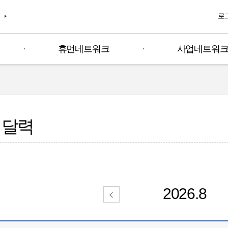
주메뉴 바로가기
본문 바로가기
로
휴먼네트워크
사업네트워
 달력
2026.8