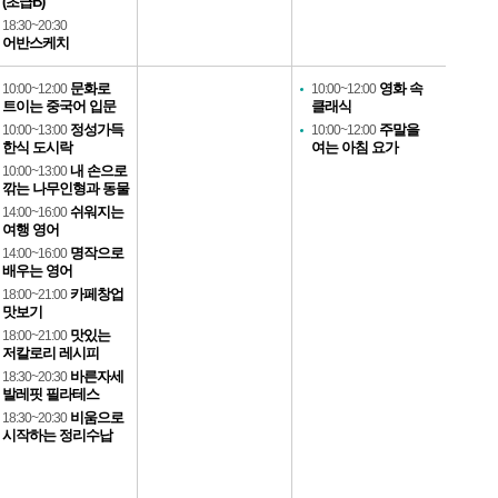
(초급B)
18:30~20:30
어반스케치
문화로
영화 속
10:00~12:00
10:00~12:00
트이는 중국어 입문
클래식
정성가득
주말을
10:00~13:00
10:00~12:00
한식 도시락
여는 아침 요가
내 손으로
10:00~13:00
깎는 나무인형과 동물
쉬워지는
14:00~16:00
여행 영어
명작으로
14:00~16:00
배우는 영어
카페창업
18:00~21:00
맛보기
맛있는
18:00~21:00
저칼로리 레시피
바른자세
18:30~20:30
발레핏 필라테스
비움으로
18:30~20:30
시작하는 정리수납