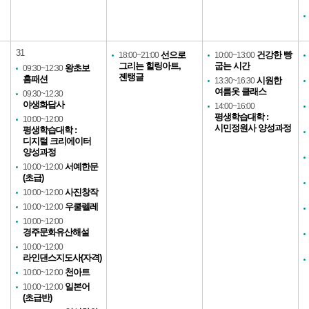
31
선으로
건강한 빵
18:00~21:00
10:00~13:00
그리는 힐링아트,
굽는 시간
왕초보
09:30~12:30
젠탱글
홈패션
시원한
13:30~16:30
여름옷 클래스
09:30~12:30
야생화답사
14:00~16:00
평생학습대학 :
10:00~12:00
시민정원사 양성과정
평생학습대학 :
디지털 크리에이터
양성과정
서예한문
10:00~12:00
(초급)
사진창작
10:00~12:00
우쿨렐레
10:00~12:00
10:00~12:00
경주문화유산해설
10:00~12:00
라인댄스지도사(자격)
천아트
10:00~12:00
일본어
10:00~12:00
(초급반)