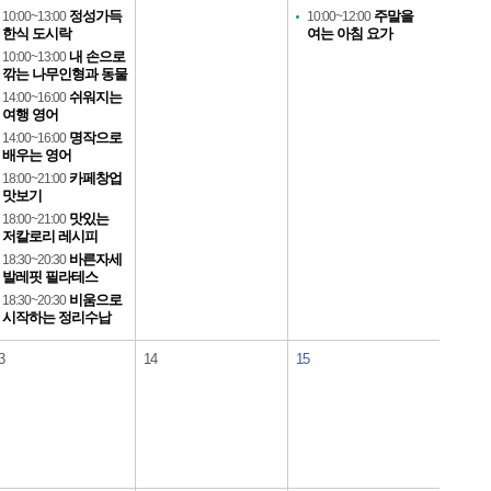
정성가득
주말을
10:00~13:00
10:00~12:00
한식 도시락
여는 아침 요가
내 손으로
10:00~13:00
깎는 나무인형과 동물
쉬워지는
14:00~16:00
여행 영어
명작으로
14:00~16:00
배우는 영어
카페창업
18:00~21:00
맛보기
맛있는
18:00~21:00
저칼로리 레시피
바른자세
18:30~20:30
발레핏 필라테스
비움으로
18:30~20:30
시작하는 정리수납
3
14
15