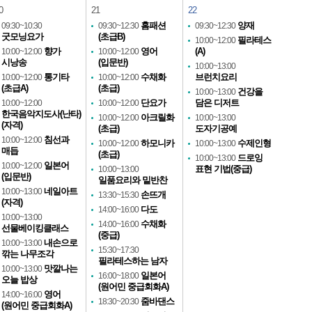
0
21
22
홈패션
양재
09:30~10:30
09:30~12:30
09:30~12:30
굿모닝요가
(초급B)
필라테스
10:00~12:00
향가
영어
(A)
10:00~12:00
10:00~12:00
시낭송
(입문반)
10:00~13:00
통기타
수채화
브런치요리
10:00~12:00
10:00~12:00
(초급A)
(초급)
건강을
10:00~13:00
단요가
담은 디저트
10:00~12:00
10:00~12:00
한국음악지도사(난타)
아크릴화
10:00~12:00
10:00~13:00
(자격)
(초급)
도자기공예
침선과
10:00~12:00
하모니카
수제인형
10:00~12:00
10:00~13:00
매듭
(초급)
드로잉
10:00~13:00
일본어
10:00~12:00
표현 기법(중급)
10:00~13:00
(입문반)
일품요리와 밑반찬
네일아트
10:00~13:00
손뜨개
13:30~15:30
(자격)
다도
14:00~16:00
10:00~13:00
수채화
14:00~16:00
선물베이킹클래스
(중급)
내손으로
10:00~13:00
15:30~17:30
깎는 나무조각
필라테스하는 남자
맛깔나는
10:00~13:00
일본어
16:00~18:00
오늘 밥상
(원어민 중급회화A)
영어
14:00~16:00
줌바댄스
18:30~20:30
(원어민 중급회화A)