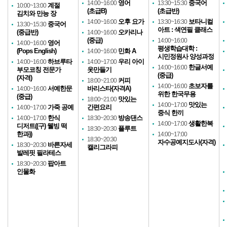
영어
중국어
14:00~16:00
13:30~15:30
계절
10:00~13:00
(초급B)
(초급반)
김치와 만능 장
오후 요가
보타니컬
14:00~16:00
13:30~16:30
중국어
13:30~15:30
아트 : 색연필 클래스
(중급반)
오카리나
14:00~16:00
(중급)
14:00~16:00
영어
14:00~16:00
평생학습대학 :
(Pops English)
민화 A
14:00~16:00
시민정원사 양성과정
하브루타
우리 아이
14:00~16:00
14:00~17:00
한글서예
14:00~16:00
부모코칭 전문가
옷만들기
(중급)
(자격)
커피
18:00~21:00
초보자를
14:00~16:00
서예한문
바리스타(자격A)
14:00~16:00
위한 한국무용
(중급)
맛있는
18:00~21:00
맛있는
14:00~17:00
가죽 공예
간편요리
14:00~17:00
중식 한끼
한식
방송댄스
14:00~17:00
18:30~20:30
생활한복
14:00~17:00
디저트((구) 웰빙 떡
플루트
18:30~20:30
한과))
14:00~17:00
18:30~20:30
자수공예지도사(자격)
바른자세
18:30~20:30
캘리그라피
발레핏 필라테스
팝아트
18:30~20:30
인물화