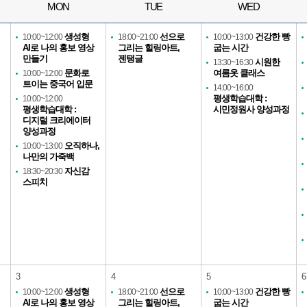
MON
TUE
WED
생성형
선으로
건강한 빵
10:00~12:00
18:00~21:00
10:00~13:00
AI로 나의 홍보 영상
그리는 힐링아트,
굽는 시간
만들기
젠탱글
시원한
13:30~16:30
문화로
여름옷 클래스
10:00~12:00
트이는 중국어 입문
14:00~16:00
평생학습대학 :
10:00~12:00
평생학습대학 :
시민정원사 양성과정
디지털 크리에이터
양성과정
오직하나,
10:00~13:00
나만의 가죽백
자신감
18:30~20:30
스피치
3
4
5
6
생성형
선으로
건강한 빵
10:00~12:00
18:00~21:00
10:00~13:00
AI로 나의 홍보 영상
그리는 힐링아트,
굽는 시간