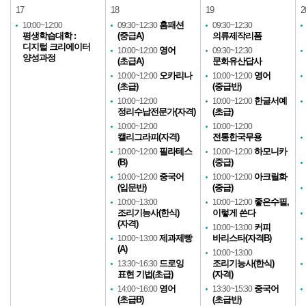
17
18
19
2
홈패션
10:00~12:00
09:30~12:30
09:30~12:30
평생학습대학 :
(중급A)
의류제작리폼
디지털 크리에이터
영어
10:00~12:00
09:30~12:30
양성과정
(초급A)
문화유산답사
오카리나
영어
10:00~12:00
10:00~12:00
(초급)
(중급반)
한글서예
10:00~12:00
10:00~12:00
정리수납전문가(자격)
(초급)
10:00~12:00
10:00~12:00
캘리그라피(자격)
전통한국무용
필라테스
하모니카
10:00~12:00
10:00~12:00
(B)
(중급)
중국어
아크릴화
10:00~12:00
10:00~12:00
(입문반)
(중급)
좋은수필,
10:00~13:00
10:00~12:00
조리기능사(한식)
이렇게 쓴다
(자격)
커피
10:00~13:00
제과제빵
바리스타(자격B)
10:00~13:00
(A)
10:00~13:00
드로잉
조리기능사(한식)
13:30~16:30
표현 기법(초급)
(자격)
영어
중국어
14:00~16:00
13:30~15:30
(초급B)
(초급반)