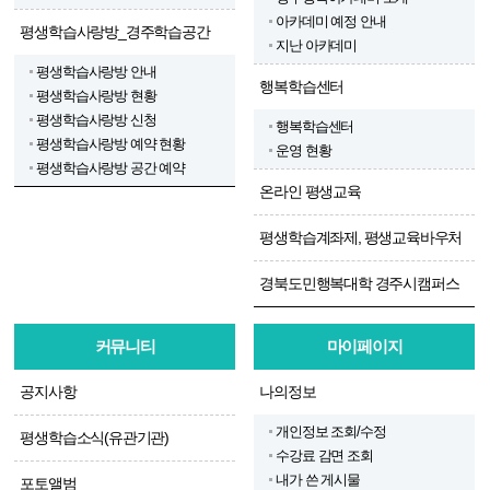
아카데미 예정 안내
평생학습사랑방_경주학습공간
지난 아카데미
평생학습사랑방 안내
행복학습센터
평생학습사랑방 현황
평생학습사랑방 신청
행복학습센터
평생학습사랑방 예약 현황
운영 현황
평생학습사랑방 공간 예약
온라인 평생교육
평생학습계좌제, 평생교육바우처
경북도민행복대학 경주시캠퍼스
커뮤니티
마이페이지
공지사항
나의정보
개인정보 조회/수정
평생학습소식(유관기관)
수강료 감면 조회
내가 쓴 게시물
포토앨범