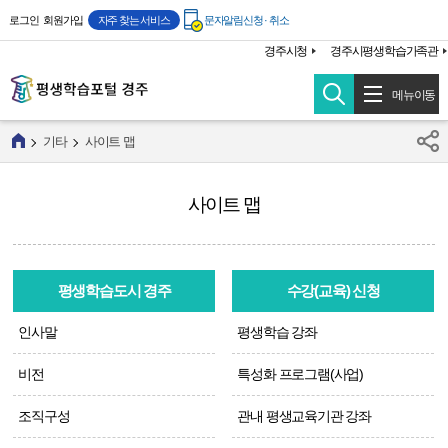
주메뉴 바로가기
본문 바로가기
로그인
회원가입
자주 찾는 서비스
문자알림신청 · 취소
경주시청
경주시평생학습가족관
메뉴이동
기타
사이트 맵
사이트 맵
평생학습도시 경주
수강(교육) 신청
인사말
평생학습 강좌
비전
특성화 프로그램(사업)
조직구성
관내 평생교육기관 강좌