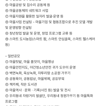
⑤ 마을공방 및 집수리 공동체 등
⑥ 마을공동체의 네트워크 사업
⑦ 마을자원을 활용한 일자리 발굴·운영 등
⑧ 마을사업 컨설팅 - 마을기업 및 협동조합으로 추진 모델 개발
및 운영방향 컨설팅
⑨ 창년창업 발굴 및 운영, 창업 프로그램 교류 등
⑩ 스마트 도시농업(스마트 팜, 스마트 안심골목, 스마트 헬스케어
등)
• 일반공모
① 마을텃밭, 마을 품앗이, 마을평상
② 마을안전지도, 야간청소년안전 귀가 도우미 운영
③ 벽면녹화, 옥상녹화, 자투리땅 소공원 가꾸기
④ 공동육아, 공동밥상, 마을뷔페, 공유부엌
⑤ 책카페, 작은 도서관
⑥ 마을역사 · 문화 · 기록(사진 등) 발굴 및 전시
⑦ 우리동네 자랑거리 발굴단, 우리동네 정원가꾸기 등 마을특화
프로그램