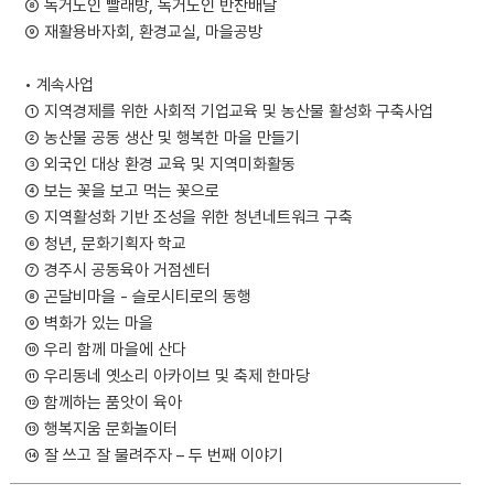
⑧ 독거노인 빨래방, 독거노인 반찬배달
⑨ 재활용바자회, 환경교실, 마을공방
• 계속사업
① 지역경제를 위한 사회적 기업교육 및 농산물 활성화 구축사업
② 농산물 공동 생산 및 행복한 마을 만들기
③ 외국인 대상 환경 교육 및 지역미화활동
④ 보는 꽃을 보고 먹는 꽃으로
⑤ 지역활성화 기반 조성을 위한 청년네트워크 구축
⑥ 청년, 문화기획자 학교
⑦ 경주시 공동육아 거점센터
⑧ 곤달비마을 - 슬로시티로의 동행
⑨ 벽화가 있는 마을
⑩ 우리 함께 마을에 산다
⑪ 우리동네 옛소리 아카이브 및 축제 한마당
⑫ 함께하는 품앗이 육아
⑬ 행복지움 문화놀이터
⑭ 잘 쓰고 잘 물려주자 – 두 번째 이야기