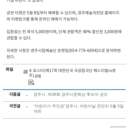
기길 바란다”고 말했다.
공연 티켓은 5월 8일부터 예매할 수 있으며, 경주예술의전당 홈페이지
와 티켓링크를 통해 온라인 예매가 가능하다.
입장료는 전 좌석 5,000원이며, 단체 관람객은 40% 할인된 3,000원에
관람할 수 있다.
자세한 사항은 경주시립예술단 운영팀(054-779-6094)으로 문의하면
된다.
파일
4. 포스터(제17회 대한민국 국공립극단 페스티벌in경
주).jpg
다음글
경주시, 제38회 경주시문화상 후보자 공모
이전글
“어린이가 주인공”경주시, 어린이날 큰잔치 5월 5일
개최