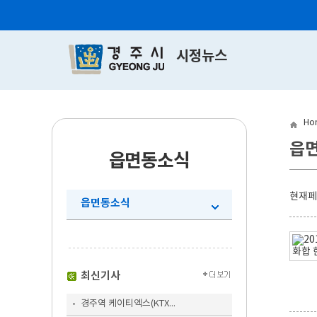
시정뉴스
Ho
읍
읍면동소식
현재
읍면동소식
최신기사
경주역 케이티엑스(KTX...