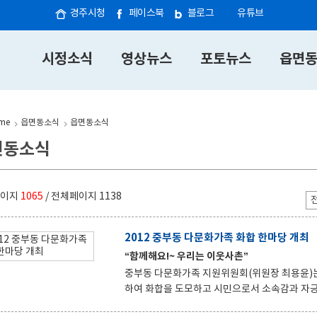
경주시청
페이스북
블로그
유튜브
시정소식
영상뉴스
포토뉴스
읍면
me
읍면동소식
읍면동소식
면동소식
페이지
1065
/ 전체페이지
1138
2012 중부동 다문화가족 화합 한마당 개최
“함께해요!~ 우리는 이웃사촌”
중부동 다문화가족 지원위원회(위원장 최용윤)는
하여 화합을 도모하고 시민으로서 소속감과 자긍
개최하였다. 이 날 행사는 위원들의 회의수당