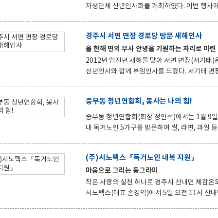
빌어 우리 모두 화합과 소통함으로 더 나은 미래
자생단체 신년인사회를 개최하였다. 이번 행사에는 정수성 국회의원을 비롯한 윤병길 경주시의원, 김문일 황성동
장 및 황성동 기관자생 단체장 및 임원진 등 1
개발자문위원회에서 마련한 뷔페식당에서 오찬을 함께 나누었다. 특히, 이 자리에
경주시 서면 면장 경로당 방문 새해인사
자체마련한 기금으로 불우이웃돕기 성금 50만원
올 한해 면의 무사 안녕을 기원하는 자리로 마련
비군중대장에게 각각 전달해 훈훈한 인심을 자랑했다. 또, 지역발전을 위해 헌신 노력한 주한옥 통
원수 체육회장에게 감사패를 전달하는 등 평소 
2012년 임진년 새해를 맞아 서면 면장(서기태
신년인사와 함께 부임인사를 드렸다. 서기태 면장은 경로당 방문을 하면서 각 부락별 숙원사항과 경로당의 불편사
항을 청취하고 지역 주민들과 어르신들의 생활에
들의 풍부한 경험과 혜안을 시정발전을 위하여 힘을 모아 주실 것을 
중부동 청년연합회, 봉사는 나의 힘!
의 발전과 화합을 위하여 적극 동참 하겠다”고 화
중부동 청년연합회(회장 정인석)에서는 1월 9일
내 독거노인 5가구를 방문하여 쌀, 라면, 과일 등을 전달하였다. 중부동 청년연합회는
수익금으로 초등학교 장학금 전달, 독거노인 생
하여 야간방범순찰 및 환경정화활동도 함께 해오고 있어 지
(주)시노펙스『독거노인 내복 지원』
원들은 “봉사활동을 하며 우리 회원들이 더 많은
마음으로 그리는 동그라미
해도 어르신들을 꾸준히 찾아뵈며 자식 노릇하겠다.”고 말해 주
원봉사활동이라는 것 자체가 일시적인 지원
작은 사랑의 실천 하나로 경주시 산내면 체감온도는
시노펙스(대표 손경익)에서 5일 오전 11시 산내면
익 대표는 추운 겨울에 홀로 사는 어르신들이 
이에 산내면 신용덕 면장은 외롭고 쓸쓸하게 지