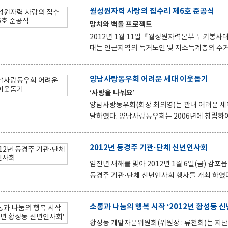
라면을 지원받아 관내 다문화가족 23세대에 전달하였다. 박병훈 경상북도의회 의원, 이종근·서
월성원자력 사랑의 집수리 제6호 준공식
원, 황도석 경주농업협동조합장, 백수활 중부
망치와 벽돌 프로젝트
가족 등이 함께 서로 소통하고 특히, 정동광 
하는 요령」을 설명하는 등 다문화가족들의 한
2012년 1월 11일『월성원자력본부 누키봉사대』에서 사랑
대는 인근지역의 독거노인 및 저소득계층의 주거
명칭으로 2010년 말부터 시행하여 제6호 가구 
개최하였다. 집수리 대상 가구는 기와지붕의 균열로 평소 빗물이 새어 임시방편으로 천막을 씌어 둔 상태로 방문이
양남사랑동우회 어려운 세대 이웃돕기
문풍지로 되어 겨울철 방한이 잘 되지 않았으나,
‘사랑을 나눠요’
와 내부마루를 설치하는 등 세밀한 부분까지 신경을 
남면장은 지역의 어려운 가구에 더 많은 집수리
양남사랑동우회(회장 최의영)는 관내 어려운 세
달하였다. 양남사랑동우회는 2006년에 창립하여 ‘사랑으로 참된 봉사’란 목표아래 평소 지역사회의 발전과 봉사에
앞장 서 오고 있을 뿐만 아니라 매년 지역의 어
많은 귀감이 되고 있다. 얼마 전 희망나눔캠페인 성금모금에도 동참하여 이름처럼 양남을 사랑하는 마음을 몸소 실
2012년 동경주 기관·단체 신년인사회
천하고 있다. 최의영 회장은 “다가오는 설을 맞
며 면사무소 인근 경로당을 직접 방문하여 라면을 전달하고 어르
임진년 새해를 맞아 2012년 1월 6일(금) 
오는 설을 맞아 추위만큼이나 차가워진 어려운 
동경주 기관·단체 신년인사회 행사를 개최 하였다. 이번 행사에는 권영길 경주시의회 경제도시위원장, 엄순
원, 김영춘 시민생활국장, 하원 경주시수산업협
방폐물관리공단 부이사장, 등 기관·단체장 10
소통과 나눔의 행복 시작 ‘2012년 황성동 
년회의소에서 준비한 음식으로 오찬을 가졌다. 김영춘 시민생활국장은 신년사에서 변화를 상징하는 “龍”의 해를 맞
아 지역 발전을 위해 최선을 다할 것을 다짐하며
황성동 개발자문위원회(위원장 : 류천희)는 지난