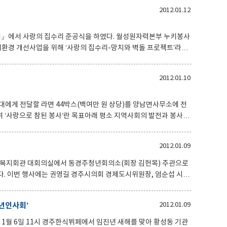
호대 경주시의회 의
2012.01.12
동 개발자문위원장을 비롯하여 다문화가족지원위원회 위원, 다문화
중앙파출소장이 「다문화가족이 저지르기 쉬운 범죄유형과 이에 대처
국생활적응을 돕고 애로사항을 청취하여 지원
의 집수리 준공식을 하였다. 월성원자력본부 누키봉사
환경 개선사업을 위해 ‘사랑의 집수리-망치와 벽돌 프로젝트’라는
준공식을 양남면 애일길 11-2에 사는 이상일(모 신복순)씨 집에서
2012.01.10
 사업비 15,000천원을 들어 강판으로 지붕을 교체했으며 전면창호
써서 추운 겨울을 따뜻하게 보낼 수 있도록 하였다. 이경익 양
대에게 전달할 라면 44박스(백여만 원 상당)를 양남면사무소에 전
려운 이웃을 위해 각종 후원물품을 지원해 오고 있어 지역주민에게
2012.01.09
아 어려운 이웃들이 조금이나마 따뜻하게 보냈으면 한다.”고 하셨으
신들을 위로하였다. 이에 이경익 양남면장은 다가
감포읍복지회관 대회의실에서 동경주청년회의소(회장 김헌목) 주관으로
이
섭 시의
동조합장, 김태환 동경주농협장, 이용태 월성원자력 본부장, 이용래
0여명이 참석하여 임진년 새해를 맞아 인사를 나누었으며, 동경주청
신년인사회’
2012.01.09
 참석하신 모든 분들의 평안과 건승을 기원하였다. 또한 이 자리를
 1월 6일 11시 경주한식뷔페에서 임진년 새해를 맞아 황성동 기관