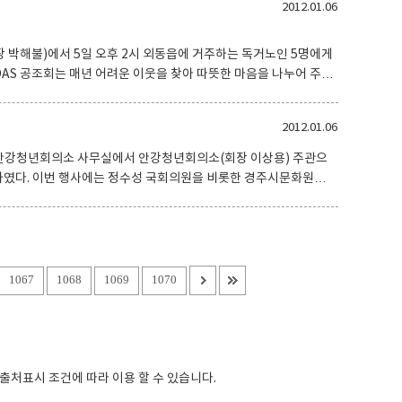
2012.01.06
속적인 관심을 부탁하였다.
장 박해불)에서 5일 오후 2시 외동읍에 거주하는 독거노인 5명에게
한 독거노인 가정을 사전에 방문하여 필요한 생필품을 미리 파악
불 회장은추운 겨울을 따뜻하게 보낼 수 있도록 회원들의 작은 마음
2012.01.06
11시 안강청년회의소 사무실에서 안강청년회의소(회장 이상용) 주관으
 경주시문화원장
장, 이철우시의원, 김영춘 경주시청 시민생활국장, 이상락 안강읍
 수석부사장 및 안강읍 기관 · 단체장 등 150여명이 참석하여 임진
한 떡국으로 오찬을 가졌다. 이상락 안강읍장은 인사
 주요 사업성과와 2012년 주요 시책 사업계획을 홍보하였다. 올해
집행하
1067
1068
1069
1070
:출처표시
조건에 따라 이용 할 수 있습니다.