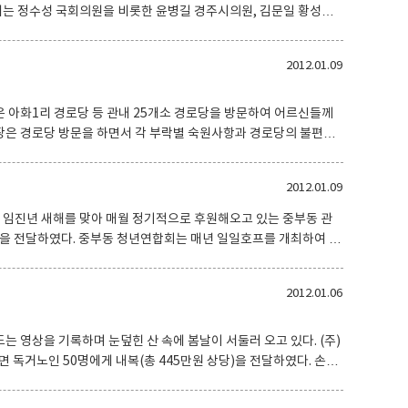
를
20여명이 참석하여 새해 인사를 나누고 동민의 행복을 기원하였으며,
서 황성동 개발자문위원회에서는
2012.01.09
과 향토방위 성금 50만원을 김문일 황성동장과 조성우 황성동예
장협의회장과 이
강조해온 소
)은 아화1리 경로당 등 관내 25개소 경로당을 방문하여 어르신들께
 불편이 없도록 최선의 노력을 경주할 것임을 다짐하면서 어르신
당부하였다. 이에 어르신들은 “미력하나마 지역
2012.01.09
답하는 등 뜻 깊은 자리가 되었다.
 임진년 새해를 맞아 매월 정기적으로 후원해오고 있는 중부동 관
 매년 일일호프를 개최하여 그
필품 지원활동을 수년째 하고 있을 뿐만 아니라, 주민들의 안전을 위
역주민들에게 귀감이 되고 있다. 중부동 청년연합회 회
2012.01.06
 것들을 배우고 얻었다”며 “어르신들이 늘 건강하시길 기원하며 올
위를 훈훈하게 하였다. 이에 황석호 중부동장은 “자
 영상을 기록하며 눈덮힌 산 속에 봄날이 서둘러 오고 있다. (주)
 독거노인 50명에게 내복(총 445만원 상당)을 전달하였다. 손경
따뜻한 겨울을 보냈으면 하는 바람에서 내복을 마련하였다고 밝혔다.
내시는 어르신들이 올겨울은 어느 때보다 따뜻하게 지낼 것이라며