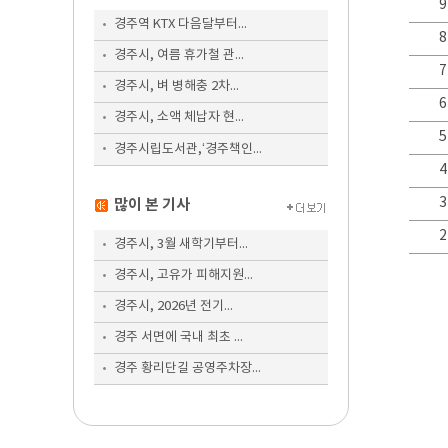
9
경주역 KTX 다음달부터...
8
경주시, 여름 휴가철 관...
7
경주시, 벼 병해충 2차...
6
경주시, 소액 체납자 현...
5
경주시립도서관,‘경주책인...
4
3
많이 본 기사
2
경주시, 3월 새학기부터...
경주시, 고유가 피해지원...
경주시, 2026년 전기...
경주 서면에 국내 최초 ...
경주 황리단길 공영주차장...