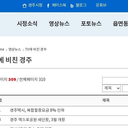
경주시청
페이스북
블로그
유튜브
시정소식
영상뉴스
포토뉴스
읍면
me
영상뉴스
TV에 비친 경주
에 비친 경주
309
페이지
/ 전체페이지 310
호
제목
1
경주택시, 복합할증요금 8% 인하
0
경주 엑스포공원 새단장, 3월 개장