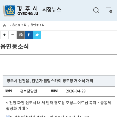
전체
시정뉴스
메뉴
읍면동소식
읍면동소식
읍면동소식
경주시 건천읍, 천년가 센텀스카이 경로당 개소식 개최
작성자
홍보담당관
등록일
2026-04-29
< 건천 화천 신도시 내 세 번째 경로당 조성....어르신 복지ㆍ공동체
활성화 기대 >