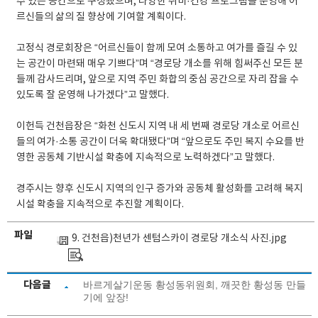
수 있는 공간으로 구성됐으며, 다양한 취미·건강 프로그램을 운영해 어
르신들의 삶의 질 향상에 기여할 계획이다.
고정식 경로회장은 “어르신들이 함께 모여 소통하고 여가를 즐길 수 있
는 공간이 마련돼 매우 기쁘다”며 “경로당 개소를 위해 힘써주신 모든 분
들께 감사드리며, 앞으로 지역 주민 화합의 중심 공간으로 자리 잡을 수
있도록 잘 운영해 나가겠다”고 말했다.
이헌득 건천읍장은 “화천 신도시 지역 내 세 번째 경로당 개소로 어르신
들의 여가·소통 공간이 더욱 확대됐다”며 “앞으로도 주민 복지 수요를 반
영한 공동체 기반시설 확충에 지속적으로 노력하겠다”고 말했다.
경주시는 향후 신도시 지역의 인구 증가와 공동체 활성화를 고려해 복지
시설 확충을 지속적으로 추진할 계획이다.
파일
9. 건천읍)천년가 센텀스카이 경로당 개소식 사진.jpg
다음글
바르게살기운동 황성동위원회, 깨끗한 황성동 만들
기에 앞장!