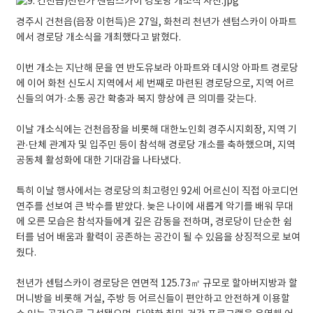
경주시 건천읍(읍장 이헌득)은 27일, 화천리 천년가 센텀스카이 아파트
에서 경로당 개소식을 개최했다고 밝혔다.
이번 개소는 지난해 문을 연 반도유보라 아파트와 데시앙 아파트 경로당
에 이어 화천 신도시 지역에서 세 번째로 마련된 경로당으로, 지역 어르
신들의 여가·소통 공간 확충과 복지 향상에 큰 의미를 갖는다.
이날 개소식에는 건천읍장을 비롯해 대한노인회 경주시지회장, 지역 기
관·단체 관계자 및 입주민 등이 참석해 경로당 개소를 축하했으며, 지역
공동체 활성화에 대한 기대감을 나타냈다.
특히 이날 행사에서는 경로당의 최고령인 92세 어르신이 직접 아코디언
연주를 선보여 큰 박수를 받았다. 늦은 나이에 새롭게 악기를 배워 무대
에 오른 모습은 참석자들에게 깊은 감동을 전하며, 경로당이 단순한 쉼
터를 넘어 배움과 활력이 공존하는 공간이 될 수 있음을 상징적으로 보여
줬다.
천년가 센텀스카이 경로당은 연면적 125.73㎡ 규모로 할아버지방과 할
머니방을 비롯해 거실, 주방 등 어르신들이 편안하고 안전하게 이용할