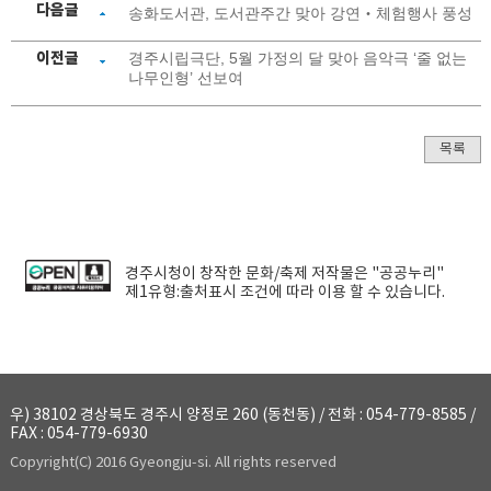
다음글
송화도서관, 도서관주간 맞아 강연‧체험행사 풍성
이전글
경주시립극단, 5월 가정의 달 맞아 음악극 ‘줄 없는
나무인형’ 선보여
목록
경주시청
이 창작한
문화/축제
저작물은 "공공누리"
제1유형:출처표시
조건에 따라 이용 할 수 있습니다.
우) 38102 경상북도 경주시 양정로 260 (동천동) / 전화 : 054-779-8585 /
FAX : 054-779-6930
Copyright(C) 2016 Gyeongju-si. All rights reserved