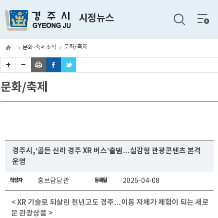
전체
시정뉴스
메뉴
문화/축제
문화·축제소식
문화/축제
경주시,‘골든 신라 경주 XR 버스’출범…실감형 관광콘텐츠 본격
운영
작성자
홍보담당관
등록일
2026-04-08
< XR 기술로 되살린 천년고도 경주…이동 자체가 체험이 되는 새로
운 관광상품 >