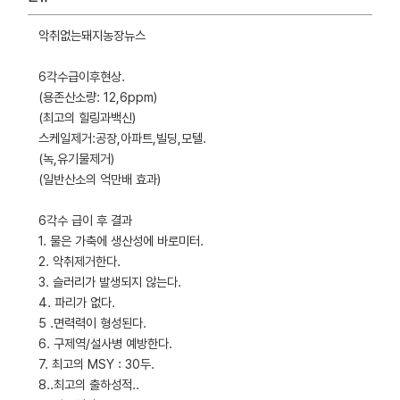
악취없는돼지농장뉴스
6각수급이후현상.
(용존산소량: 12,6ppm)
(최고의 힐링과백신)
스케일제거:공장,아파트,빌딩,모텔.
(녹,유기물제거)
(일반산소의 억만배 효과)
6각수 급이 후 결과
1. 물은 가축에 생산성에 바로미터.
2. 악취제거한다.
3. 슬러리가 발생되지 않는다.
4. 파리가 없다.
5 .면력력이 형성된다.
6. 구제역/설사병 예방한다.
7. 최고의 MSY : 30두.
8..최고의 출하성적..