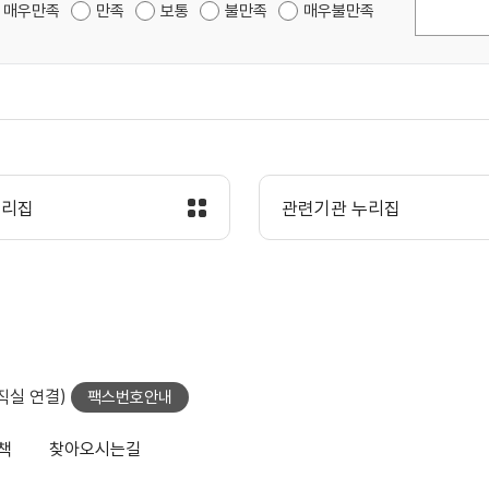
매우만족
만족
보통
불만족
매우불만족
누리집
관련기관 누리집
당직실 연결)
팩스번호안내
책
찾아오시는길