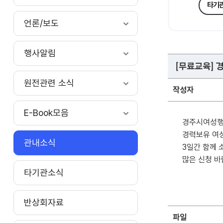
타기
언론/보도
행사알림
[무료교육]
원전관련 소식
작성자
E-Book모음
경주시여성행
경력보유 여
관내소식
3일간 함께 
많은 신청 바
타기관소식
반상회자료
파일