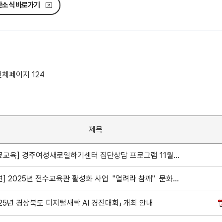
관소식 바로가기
전체페이지 124
제목
[무료교육] 경주여성새로일하기센터 집단상담 프로그램 11월 일정 안내
[공연] 2025년 전수교육관 활성화 사업 "열려라 참깨" 문화공감, 세대공감 HOT & COOL 하반기 교육생 발표회
025년 경상북도 디지털새싹 AI 경진대회」 개최 안내