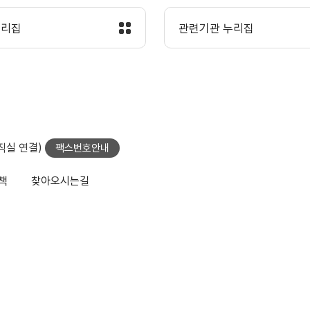
누리집
관련기관 누리집
당직실 연결)
팩스번호안내
책
찾아오시는길