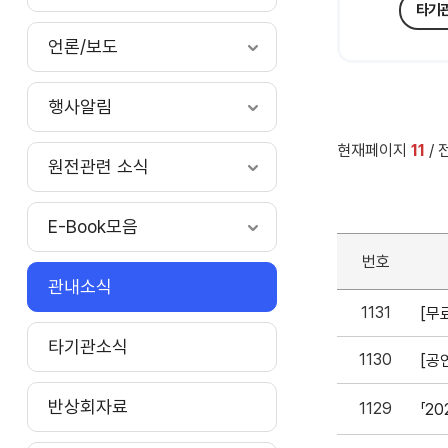
타기
언론/보도
행사알림
현재페이지
11
/ 
원전관련 소식
E-Book모음
번호
관내소식
1131
타기관소식
1130
반상회자료
1129
「2