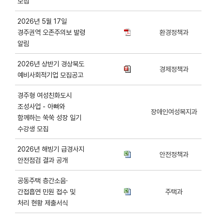
모집
2026년 5월 17일
경주권역 오존주의보 발령
환경정책과
알림
2026년 상반기 경상북도
경제정책과
예비사회적기업 모집공고
경주형 여성친화도시
조성사업 - 아빠와
장애인여성복지과
함께하는 쑥쑥 성장 일기
수강생 모집
2026년 해빙기 급경사지
안전정책과
안전점검 결과 공개
공동주택 층간소음·
간접흡연 민원 접수 및
주택과
처리 현황 제출서식