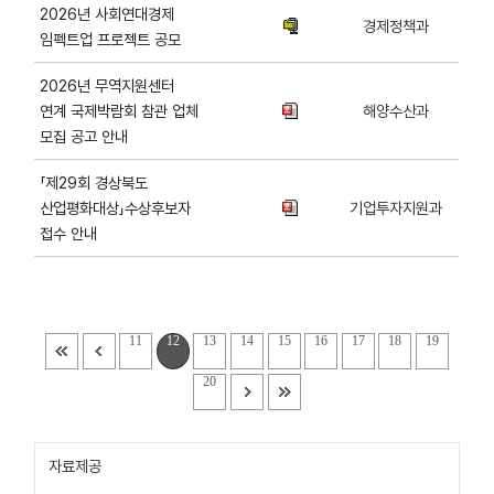
2026년 사회연대경제
경제정책과
임펙트업 프로젝트 공모
2026년 무역지원센터
연계 국제박람회 참관 업체
해양수산과
모집 공고 안내
「제29회 경상북도
산업평화대상」수상후보자
기업투자지원과
접수 안내
11
12
13
14
15
16
17
18
19
20
자료제공