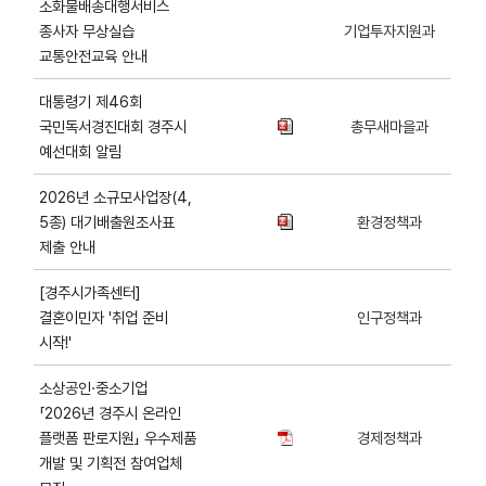
소화물배송대행서비스
종사자 무상실습
기업투자지원과
교통안전교육 안내
대통령기 제46회
국민독서경진대회 경주시
총무새마을과
예선대회 알림
2026년 소규모사업장(4,
5종) 대기배출원조사표
환경정책과
제출 안내
[경주시가족센터]
결혼이민자 '취업 준비
인구정책과
시작!'
소상공인·중소기업
「2026년 경주시 온라인
플랫폼 판로지원」 우수제품
경제정책과
개발 및 기획전 참여업체