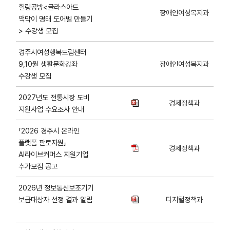
힐링공방<글라스아트
장애인여성복지과
액막이 명태 도어벨 만들기
> 수강생 모집
경주시여성행복드림센터
9,10월 생활문화강좌
장애인여성복지과
수강생 모집
2027년도 전통시장 도비
경제정책과
지원사업 수요조사 안내
「2026 경주시 온라인
플랫폼 판로지원」
경제정책과
AI라이브커머스 지원기업
추가모집 공고
2026년 정보통신보조기기
보급대상자 선정 결과 알림
디지털정책과