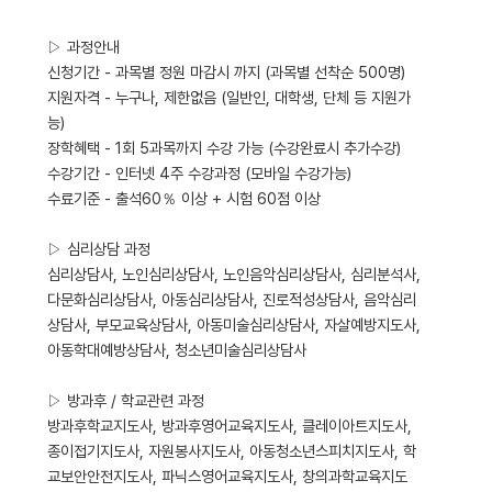
▷ 과정안내
신청기간 - 과목별 정원 마감시 까지 (과목별 선착순 500명)
지원자격 - 누구나, 제한없음 (일반인, 대학생, 단체 등 지원가
능)
장학혜택 - 1회 5과목까지 수강 가능 (수강완료시 추가수강)
수강기간 - 인터넷 4주 수강과정 (모바일 수강가능)
수료기준 - 출석60％ 이상 + 시험 60점 이상
▷ 심리상담 과정
심리상담사, 노인심리상담사, 노인음악심리상담사, 심리분석사,
다문화심리상담사, 아동심리상담사, 진로적성상담사, 음악심리
상담사, 부모교육상담사, 아동미술심리상담사, 자살예방지도사,
아동학대예방상담사, 청소년미술심리상담사
▷ 방과후 / 학교관련 과정
방과후학교지도사, 방과후영어교육지도사, 클레이아트지도사,
종이접기지도사, 자원봉사지도사, 아동청소년스피치지도사, 학
교보안안전지도사, 파닉스영어교육지도사, 창의과학교육지도