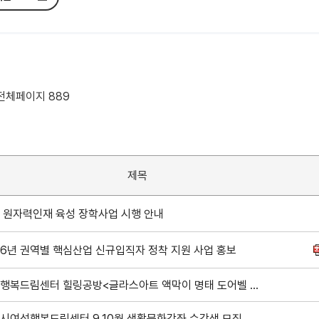
 전체페이지 889
제목
 원자력인재 육성 장학사업 시행 안내
26년 권역별 핵심산업 신규입직자 정착 지원 사업 홍보
여성행복드림센터 힐링공방<글라스아트 액막이 명태 도어벨 만들기> 수강생 모집
시여성행복드림센터 9,10월 생활문화강좌 수강생 모집