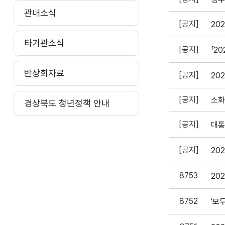
관내소식
[공지]
20
타기관소식
[공지]
반상회자료
[공지]
20
[공지]
소화
경상북도 청년정책 안내
[공지]
대통
[공지]
20
8753
8752
'모