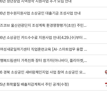
26년 청년창업 지역정착 지원사업 추가 모집 안내
26년 한수원지원사업 소상공인 대출기금 조성사업 안내
웨일즈코브 울산관광단지 조성계획 환경영향평가(초안) 주민설명회 개최 공고 안내
2026년 소상공인 카드수수료 지원사업 안내(4.29.(수)부터 신청가능)
경주여성새로일하기센터 직업훈련교육 [AI· 스마트업무 융합 실무과정 교육생 모집]
여성행복드림센터 가족친화 장터 참가자(아나바다, 플리마켓, 체험부스) 모집
2026 경북 소상공인 새바람체인지업 사업 참여 소상공인 모집 공고
25년 화학물질 배출저감계획서 주민 공개(수정)