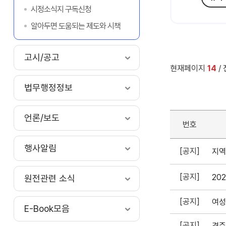
시정소식지 구독신청
알아두면 도움되는 제도와 시책
고시/공고
현재페이지
14
/
법무행정정보
언론/보도
번호
행사알림
[공지]
지역
[공지]
20
원전관련 소식
[공지]
E-Book모음
[공지]
경주