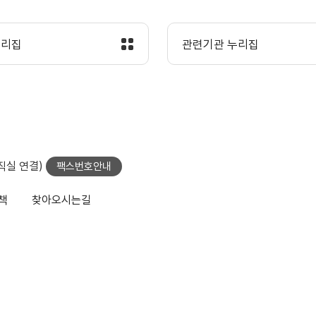
누리집
관련기관 누리집
당직실 연결)
팩스번호안내
책
찾아오시는길