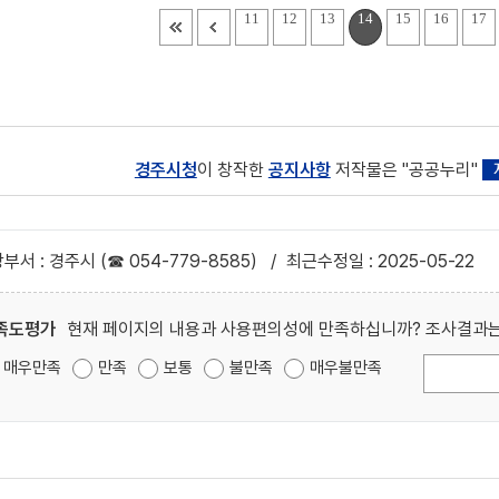
11
12
13
14
15
16
17
경주시청
이 창작한
공지사항
저작물은 "공공누리"
부서 : 경주시 (☎ 054-779-8585)
/
최근수정일 : 2025-05-22
족도평가
현재 페이지의 내용과 사용편의성에 만족하십니까? 조사결과는
매우만족
만족
보통
불만족
매우불만족