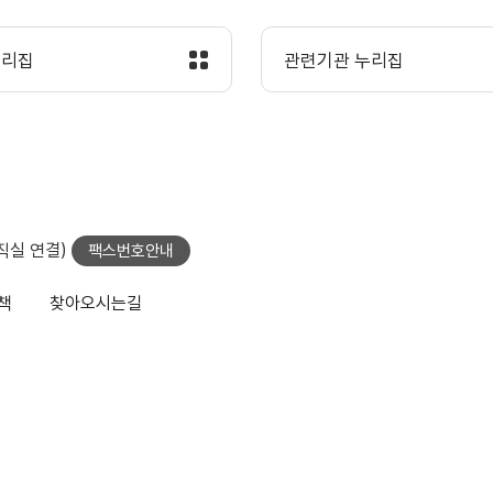
누리집
관련기관 누리집
당직실 연결)
팩스번호안내
책
찾아오시는길