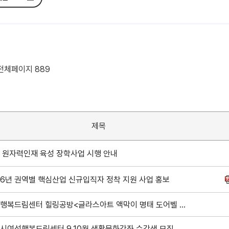
 전체페이지 889
제목
 원자력인재 육성 장학사업 시행 안내
26년 권역별 핵심산업 신규입직자 정착 지원 사업 홍보
여성행복드림센터 힐링공방<글라스아트 액막이 명태 도어벨 만들기> 수강생 모집
시여성행복드림센터 9,10월 생활문화강좌 수강생 모집