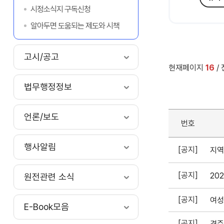
시정소식지 구독신청
알아두면 도움되는 제도와 시책
고시/공고
현재페이지
16
/
법무행정정보
언론/보도
번호
행사알림
[공지]
지역
[공지]
20
원전관련 소식
[공지]
E-Book모음
[공지]
경주