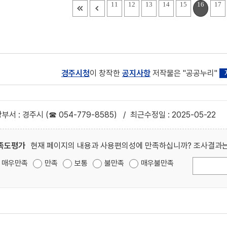
11
12
13
14
15
16
17
경주시청
이 창작한
공지사항
저작물은 "공공누리"
부서 : 경주시 (☎ 054-779-8585)
/
최근수정일 : 2025-05-22
족도평가
현재 페이지의 내용과 사용편의성에 만족하십니까? 조사결과는
매우만족
만족
보통
불만족
매우불만족