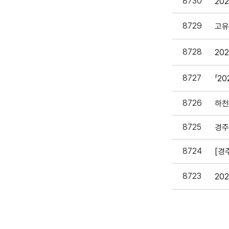
8730
20
8729
고유
8728
20
8727
8726
하천
8725
8724
[경
8723
20