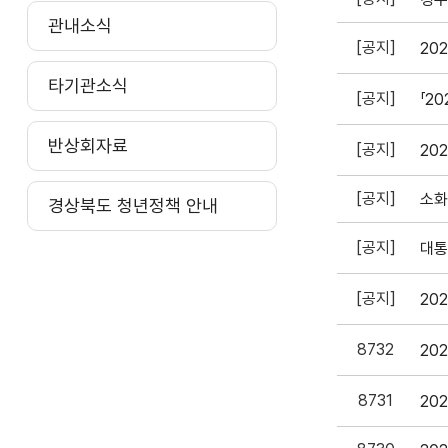
관내소식
[공지]
20
타기관소식
[공지]
반상회자료
[공지]
20
[공지]
소화
경상북도 청년정책 안내
[공지]
대통
[공지]
20
8732
8731
20