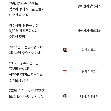
힐링공방<글라스아트
장애인여성복지과
액막이 명태 도어벨 만들기
> 수강생 모집
경주시여성행복드림센터
9,10월 생활문화강좌
장애인여성복지과
수강생 모집
2027년도 전통시장 도비
경제정책과
지원사업 수요조사 안내
「2026 경주시 온라인
플랫폼 판로지원」
경제정책과
AI라이브커머스 지원기업
추가모집 공고
2026년 정보통신보조기기
보급대상자 선정 결과 알림
디지털정책과