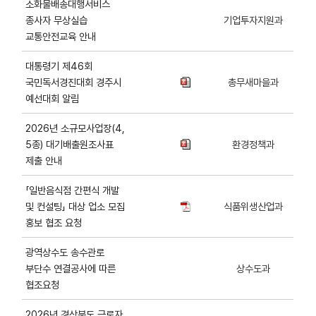
소화물배송대행서비스
종사자 무상실습
기업투자지원과
교통안전교육 안내
대통령기 제46회
국민독서경진대회 경주시
총무새마을과
예선대회 알림
2026년 소규모사업장(4,
5종) 대기배출원조사표
환경정책과
제출 안내
「일반음식점 간편식 개발
및 컨설팅」 대상 업소 모집
식품위생산업과
홍보 협조 요청
광역상수도 송수관로
부단수 연결공사에 따른
상수도과
협조요청
2026년 경상북도 근로자