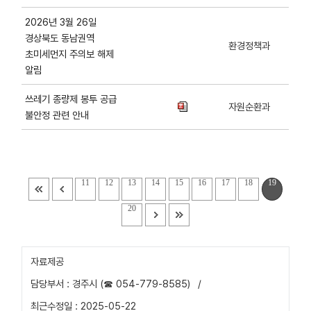
2026년 3월 26일
경상북도 동남권역
환경정책과
초미세먼지 주의보 해제
알림
쓰레기 종량제 봉투 공급
자원순환과
불안정 관련 안내
11
12
13
14
15
16
17
18
19
20
자료제공
담당부서 : 경주시 (☎ 054-779-8585)
/
최근수정일 : 2025-05-22