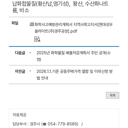
납화합물질(황산납,염기성), 황산, 수산화나트
륨, 비소
파일
화학사고예방관리계획서 지역사회고지서[현대성우
쏠라이트(주)경주공장].pdf
다음글
2025년 화학물질 배출저감계획서 주민 공개(수
정)
이전글
2026.1.1.기준 공동주택가격 열람 및 이의신청 방
법 안내
목록
자료제공
담당부서 : 경주시 (☎ 054-779-8585)
/