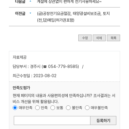
다음글
계절에 상관없이 편하게 전기사용하세요~
이전글
(급)공장전기요금절감, 태양광설비보조금, 토지
(전,답)매입(허가권포함)
수정
삭제
목록
자료제공
담당부서 : 경주시 (☎ 054-779-8585)
/
최근수정일 : 2023-08-02
만족도평가
현재 페이지의 내용과 사용편의성에 만족하십니까? 조사결과는 서
비스 개선을 위해 활용됩니다.
매우만족
만족
보통
불만족
매우불만족
등록하기