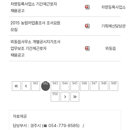
차량등록사업소 기간제근로자
차량등록사업소
채용공고
2015 농림어업총조사 조사요원
기획예산담당관
모집
외동읍사무소 개별공시지가조사
업무보조 기간제근로자
외동읍
채용공고
941
942
943
944
945
946
947
948
949
950
자료제공
담당부서 : 경주시 (☎ 054-779-8585)
/