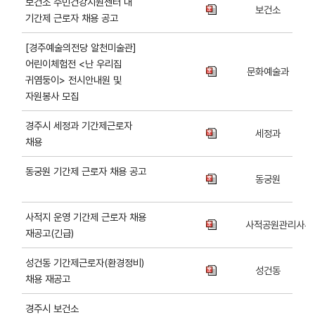
보건소 주민건강지원센터 내
보건소
기간제 근로자 채용 공고
[경주예술의전당 알천미술관]
어린이체험전 <난 우리집
문화예술과
귀염둥이> 전시안내원 및
자원봉사 모집
경주시 세정과 기간제근로자
세정과
채용
동궁원 기간제 근로자 채용 공고
동궁원
사적지 운영 기간제 근로자 채용
사적공원관리사무
재공고(긴급)
성건동 기간제근로자(환경정비)
성건동
채용 재공고
경주시 보건소