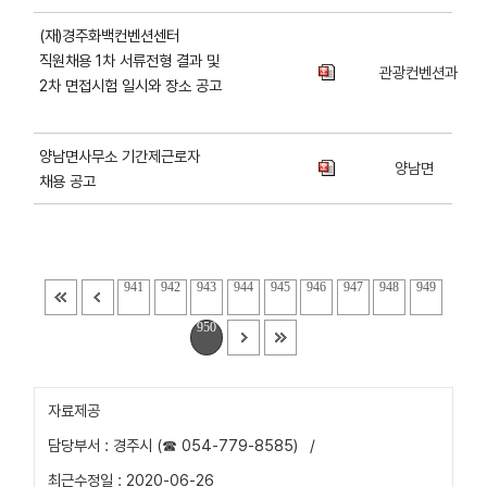
(재)경주화백컨벤션센터
직원채용 1차 서류전형 결과 및
관광컨벤션과
2차 면접시험 일시와 장소 공고
양남면사무소 기간제근로자
양남면
채용 공고
941
942
943
944
945
946
947
948
949
950
자료제공
담당부서 : 경주시 (☎ 054-779-8585)
/
최근수정일 : 2020-06-26