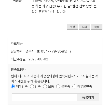
이전글
【필독】경주시, 주택용태양광 설치하고 싶어도
못 하는 가구 급증! 우리 집 앞 '한전 선로 용량' 선
점이 무조건 1순위 입니다
수정
삭제
목록
자료제공
담당부서 : 경주시 (☎ 054-779-8585)
/
최근수정일 : 2023-08-02
만족도평가
현재 페이지의 내용과 사용편의성에 만족하십니까? 조사결과는 서
비스 개선을 위해 활용됩니다.
매우만족
만족
보통
불만족
매우불만족
등록하기