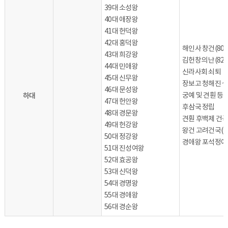
39대 소성왕
40대 애장왕
41대 헌덕왕
42대 홍덕왕
해인사 창건(802
43대 희강왕
김헌창의 난(822
44대 민애왕
신라사회 쇠퇴
45대 신무왕
장보고 청해진 
46대 문성왕
하대
궁예 및 견훤 등
47대 헌안왕
후삼국 정립
48대 경문왕
견훤 후백제 건국(
49대 헌강왕
왕건 고려건국(9
50대 정강왕
경애왕 포석정에
51대 진성여왕
52대 효공왕
53대 신덕왕
54대 경명왕
55대 경애왕
56대 경순왕