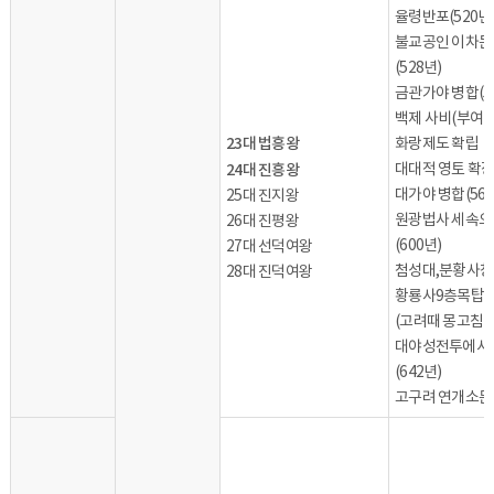
율령반포(520년
불교공인 이차돈
(528년)
금관가야 병합(5
백제 사비(부여)
23대 법흥왕
화랑제도 확립
24대 진흥왕
대대적 영토 확
대가야 병합(562
25대 진지왕
원광법사 세속오
26대 진평왕
(600년)
27대 선덕여왕
첨성대,분황사
28대 진덕여왕
황룡사9층목탑 
(고려때 몽고침
대야성전투에서 
(642년)
고구려 연개소