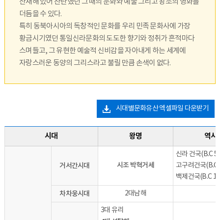
산재해 있어 찬란했던 그 때의 문화와 예술 그리고 왕조의 영화를
더듬을 수 있다.
특히 동북아시아의 독창적인 문화를 우리 민족 문화사에 가장
황금시기였던 통일신라문화의 도도한 향기와 정취가 흔적마다
스며들고, 그 유현한 예술적 신비감을 자아내게 하는 세계에
자랑스러운 동양의 그리스라고 불릴 만큼 손색이 없다.
시대별문화유산 엑셀파일 다운받기
시대
왕명
역사
신라 건국(B.C 5
시조 박혁거세
거서간시대
고구려건국(B.C 
백제건국(B.C 1
차차웅시대
2대남해
3대 유리