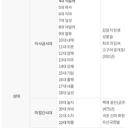
4대 석탈해
5대 파사
6대 지마
7대 일성
8대 아달라
김알지 탄생
9대 벌휴
성쌓음
10대 내해
이사금시대
최초의 김씨
11대 조분
고구려 광개토대
12대 첨해
(391년)
13대 미추
14대 유혜
15대 기림
16대 홀해
17대 내물
18대 실성
상대
19대 눌지
백제 웅진(공주)
20대 자비
(475년)
마립간시대
21대 소지
국호 신라 확정
22대 지증
우산국정벌