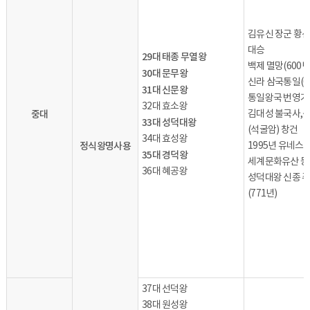
김유신 장군 황산
대승
29대 태종 무열왕
백제 멸망(600년
30대 문무왕
신라 삼국통일(6
31대 신문왕
통일왕국 번영기
32대 효소왕
중대
김대성 불국사,
33대 성덕대왕
(석굴암) 창건
34대 효성왕
정식왕명사용
1995년 유네스
35대 경덕왕
세계문화유산 등
36대 혜공왕
성덕대왕 신종 
(771년)
37대 선덕왕
38대 원성왕