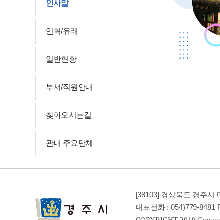
인사말
연혁/유래
일반현황
부서/직원안내
찾아오시는길
관내 주요단체
[38103] 경상북도 경주
대표전화 :
054)779-8481
F
COPYRIGHT 2019 Gyeong