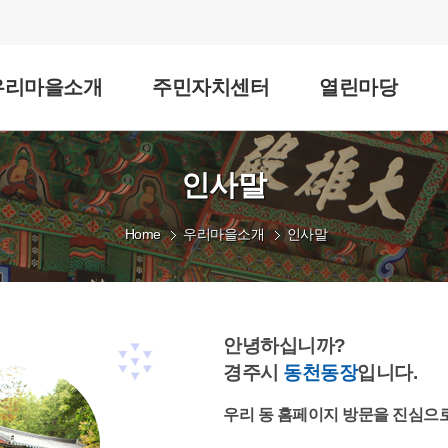
우리마을소개
주민자치센터
열린마당
인사말
Home
우리마을소개
인사말
안녕하십니까?
경주시
동천동장
입니다.
우리 동 홈페이지 방문을 진심으