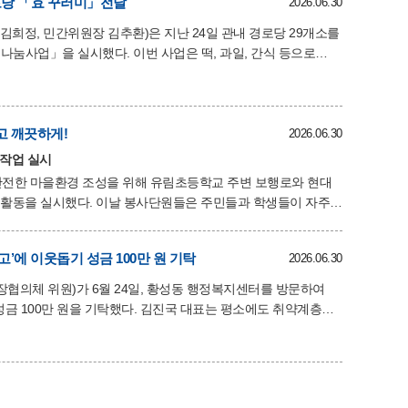
 하나하나 수거하는 등 평소 관리가 어려운 구간까지 꼼꼼하게
당 「효 꾸러미」전달
2026.06.30
희정, 민간위원장 김추환)은 지난 24일 관내 경로당 29개소를
이번 사업은 떡, 과일, 간식 등으로
 안부를 살피기 위해 마련됐다. 이날 지역사회보장협의체
 어르신들과 소통하는 시간을 가졌다. 특히
함께 참여하여 지역 내 어르신들을 세심하게 살피고, 도움이
힘을 보탰다. 김추환 민간위원장은 “작은
고 깨끗하게!
2026.06.30
다”며 “앞으로도 지
초작업 실시
안전한 마을환경 조성을 위해 유림초등학교 주변 보행로와 현대
원들은 주민들과 학생들이 자주
하며 깨끗한 거리 환경 조성에 힘을 보탰다. 특히 아이들의
행길을 중심으로 구석구석 꼼꼼하게 정비했으며, 일부 단원들은
’에 이웃돕기 성금 100만 원 기탁
2026.06.30
 완료된 구간은 한층 깔끔해진
 김희정 황성동장은 “항상 지역사회를
의체 위원)가 6월 24일, 황성동 행정복지센터를 방문하여
다. 김진국 대표는 평소에도 취약계층을
에 놓인 이웃들의 주거 환경 개선에 깊은 관심을 가져왔다.
역 사회의 촘촘한 복지 안전망을 구축하는 데 앞장서 왔다.
 않고 건강하게 생활하는데 작은 보탬이 되기를 바라는 마음으로
 나가겠다.”고 소감을 밝혔다. 김희정 황성동장은