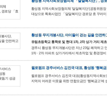
회원들은 좁은 공간까지 직접 들어가 손으로 쓰레기를
황성동 지역사회보장협의체 「달달복지단」, 경로
정비해 주민들의 큰 호응을 얻었다. 또한 인근 상가 주변에 무단으로 버려진 생활 쓰레기까지 함께 수거하며 깨끗하고
황성동 지역사회보장협의체 ‘달달복지단’(공동위원장 김
쾌적한 거리환경 조성에 힘을 보탰다. 김희
대상으로 특화사업인 「달달복지단 경로당 효 꾸러미 나눔사업」을 실시했다. 
구성된 효 꾸러미를 직접 전달하고 어르신들의 건강과
위원들은 각 경로당을 직접 방문해 효 꾸러미를 전달하고
지역사회보장협의체 위원들뿐만 아니라 통장협의회가 
필요한 복지 위기가구를 발굴하는 등 민·관 협력 복지안전망 구축에도 
황성동 무지개봉사단, 아이들이 걷는 길을 안전하
정성이지만 어르신들께 따뜻한 마음이 전달되기를 바란
유림초등학교 통학로 및 현대 1차, 2차 상가 거리 제
경주시 황성동 무지개봉사단은 지난 23일 쾌적하고 
1차 · 2차 아파트 상가거리에서 제초작업 및 환경정비 활동을 실시했다. 이날 봉사단
이용하는 보행 구간 곳곳에 무성하게 자란 잡초를 제거
안전한 통학환경 조성을 위해 유림초등학교 주변 보
윌로펌프 경주서비스 김진국 대표, 황성동 ‘행복금고
거리에 직접 주저앉아 손으로 잡초를 제거하는 등 세심한 작업을 펼쳤다. 정비가
모습으로 주민들의 통행 편의를 높였으며, 도시미관 개선에도 큰 도움이 됐다.
윌로펌프 경주서비스 김진국 대표(황성동지역사회보장협
위해 솔선수범해 주시는 무지개봉사단 회원들께 감
지역의 어려운 이웃을 위한 연합모금인 ‘행복금고’에 성금 100만 원을 기탁했
위한 집수리 봉사활동을 꾸준히 펼치며 복지 사각지대
또한, 황성동지역사회보장협의체 위원으로 활동하며 지
김진국 대표는 “주변의 어려운 이웃들이 희망을 잃지
성금을 준비했다.”며, “앞으로도 나눔을 실천하는 활동을 지속해