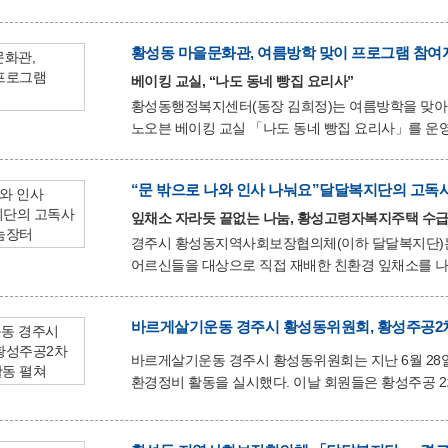
청소년지도위원회, 경주경찰서(범죄예방계·여성청소년
청소년 보호 캠페인을 전개했다. 참여자들은 학교 주변과 편의점, 숙박업소, 노래연습장 등 청소년 출입이 잦은
황성동 마을문화관, 여름방학 맞이 프로그램 참여
업소를 방문해 19세 미만 청소년에게 술·담배를 판매하
당부했다. 또한 숙박업소에는 청소년 혼숙 금지 사항을 안내하고, 노래연습장(코인노래방)은 청소년실을 갖춘 업소에
베이킹 교실, “나도 동네 빵집 요리사”
한해 청
황성동행정복지센터(동장 김희정)는 여름방학을 맞아
노오븐 베이킹 교실 「나도 동네 빵집 요리사」를 운영할 예정이다. 이번 프로그램은 오는 8월
(수)까지 3일간 진행되며, 방학을 맞이한 어린이들이
구성된다. 참여학생들은 전문 강사의 지도 아래 오븐 대신 다양한 조리 도구를 활용하여 자신만의 디저트를 직접
“문 밖으로 나와 인사 나눠요”달달복지단의 고독
만들어 볼 예정이다. 오감을 자극하는 실습 중심의 활
친구들과 소통하며 특별한 방학 추억을 만들 수 있을 것으로 기대된다. 프로그램 참여
잎채소 자라듯 끝없는 나눔, 황성고령자복지주택 수급
7월24일(금)까지 방문 접수로 진행되며, 모
경주시 황성동지역사회보장협의체(이하 달달복지단)는
어르신들을 대상으로 직접 재배한 친환경 잎채소를 나누는 ‘달달한 
‘행복한 텃밭가꾸기’의 일환으로 진행된 이번 행사는 
번째로 마련된 나눔의 장이다. 이번 나눔장터는 단순한 먹거리를 전달하는 것을 넘어, 최근 사회적 문제로 대두되는
바르게살기운동 경주시 황성동위원회, 황성주공2
‘고독사 예방’을 위해 “이웃은 이웃이 돌본다”는 취
가져가는 과정에서 자연스럽게 이웃끼리 마주 보고 인
바르게살기운동 경주시 황성동위원회는 지난 6월 28
김추환 민간위원장은 “텃밭의 잎채소가 무럭
환경정비 활동을 실시했다. 이날 회원들은 황성주공 2차 담장 주변과 인근 상가 밀집지역을 중심으로 방치된
생활쓰레기를 수거하며 깨끗한 거리 만들기에 구슬땀을 흘렸다. 특히 황성주공 2차 담장 
차량으로 인해 담장과 차량 사이 공간에 생활 쓰레기가