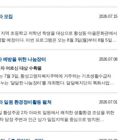
계)와 함께 참여해 안전한 통학로 조성을 위한 합동순찰과
자 모집
2026.07.15
지 않도록 안내하고, 판매 시 신분증 확인을 철저히 해 줄 것을
소년 출입이 가능하다는 점을 적극 홍보했다. 김병학
 지역 초등학교 저학년 학생을 대상으로 황성동 마을문화관에서
 3일(월)부터 8월 5일
 불 없이도 안전하고 재미있게 참여할 수 있는 베이킹 체험으로
사 예방을 위한 나눔장터
2026.07.08
동을 통해 창의력과 성취감을 높이고, 요리를 매개로 또래
자 모집은 7월8일(수)부터
자 어르신 대상 수확물
 7월 3일, 황성고령자복지주택에 거주하는 기초생활수급자
나눔장터’를 개최했다. 달달복지단의 특화사업인
지난달 기초수급자 10가구에 첫 수확물을 전달한 데 이어 두
차 일원 환경정비활동 펼쳐
2026.07.01
지로 기획되었다. 어르신들이 직접 장터에 나와 수확물을 나누어
사를 나누며, 서로 안부를 확인하는 소중한 기회가 되었다.
일 황성주공 2차 아파트 일원에서 쾌적한 생활환경 조성을 위한
주변은 상시 주차된
 장기간 방치되는 경우가 많아 청소가 쉽지 않은 곳이다. 이날