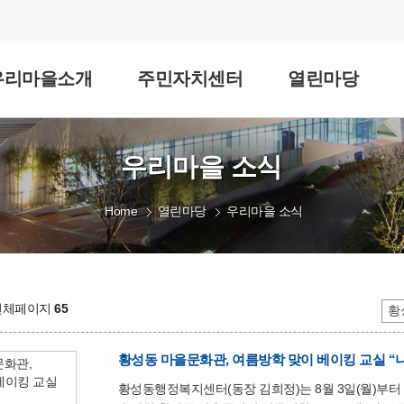
우리마을소개
주민자치센터
열린마당
우리마을 소식
Home
열린마당
우리마을 소식
 전체페이지
65
황성동 마을문화관, 여름방학 맞이 베이킹 교실 “
황성동행정복지센터(동장 김희정)는 8월 3일(월)부터