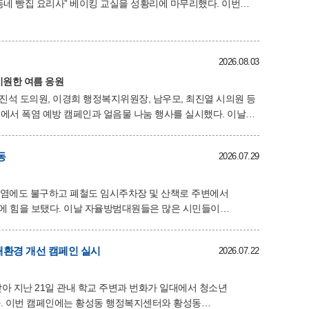
 빵집 요리사” 베이킹 교실을 성황리에 마무리했다. 이번
제로 한 창작 활동을 통하여 어린이들의 창의력과 오감 발달을
 만들기·아이싱쿠키 ▲
2026.08.03
이 창작의 즐거움과 성취감을 느낄 수 있는 시간이 되었다.
 해보기 어려운 베이킹 활동
시원한 여름 응원
진석 도의원, 이경희 행정복지위원장, 남우모, 최진열 시의원 등
원에서 폭염 예방 캠페인과 얼음물 나눔 행사를 실시했다. 이날
주민 통행이 많은 구간을 중심으로 얼음물과 쿨토시를 전달하며
과 온열질환 예방수칙을 함께 안내하며, 충분한 수분 섭취와 한낮
동
2026.07.29
민들과
 지나가는 시민들 역시 시원한 응원에 감사의 뜻을 전하는 등
 폭염에도 불구하고 폐철도 임시주차장 및 산책로 주변에서
범대원들은 많은 시민들이
로 무단투기 쓰레기를 수거하고 잡초를 제거하는 등 구슬땀을
환경 개선 캠페인 실시
2026.07.22
 제공하는 것은 물론, 성숙한 환경 의식 확산에도 큰 의미를
 함께하는 지속적인 환경정비
아 지난 21일 관내 학교 주변과 번화가 일대에서 청소년
성동