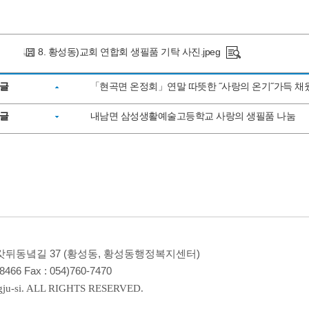
8. 황성동)교회 연합회 생필품 기탁 사진.jpeg
글
「현곡면 온정회」연말 따뜻한 ˝사랑의 온기˝가득 채
글
내남면 삼성생활예술고등학교 사랑의 생필품 나눔
시 갓뒤동녘길 37 (황성동, 황성동행정복지센터)
~8466
Fax :
054)760-7470
ju-si. ALL RIGHTS RESERVED.