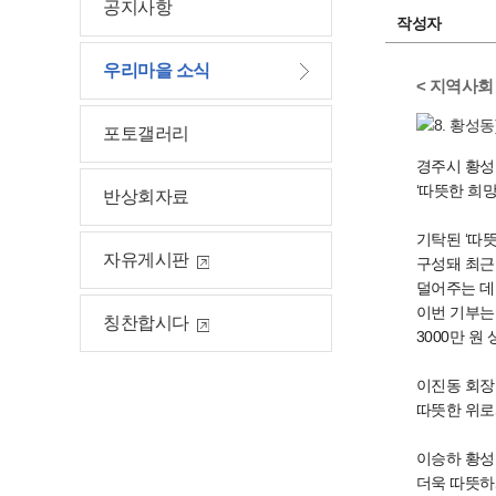
공지사항
작성자
우리마을 소식
< 지역사회
포토갤러리
경주시 황성
‘따뜻한 희
반상회자료
기탁된 ‘따
자유게시판
구성돼 최근
덜어주는 데
이번 기부는
칭찬합시다
3000만 
이진동 회장
따뜻한 위로
이승하 황성
더욱 따뜻하