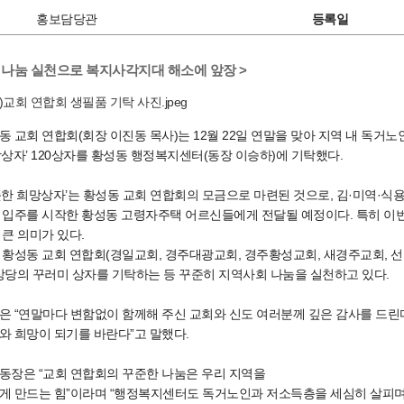
홍보담당관
등록일
 나눔 실천으로 복지사각지대 해소에 앞장 >
동 교회 연합회(회장 이진동 목사)는 12월 22일 연말을 맞아 지역 내 독거
망상자’ 120상자를 황성동 행정복지센터(동장 이승하)에 기탁했다.
뜻한 희망상자’는 황성동 교회 연합회의 모금으로 마련된 것으로, 김·미역·식
 입주를 시작한 황성동 고령자주택 어르신들에게 전달될 예정이다. 특히 이
 큰 의미가 있다.
 황성동 교회 연합회(경일교회, 경주대광교회, 경주황성교회, 새경주교회, 
원 상당의 꾸러미 상자를 기탁하는 등 꾸준히 지역사회 나눔을 실천하고 있다.
은 “연말마다 변함없이 함께해 주신 교회와 신도 여러분께 깊은 감사를 드
와 희망이 되기를 바란다”고 말했다.
동장은 “교회 연합회의 꾸준한 나눔은 우리 지역을
게 만드는 힘”이라며 “행정복지센터도 독거노인과 저소득층을 세심히 살피며