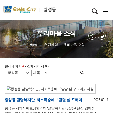
우리마을 소식
Home
열린마당
우리마을 소식
현재페이지
4
/ 전체페이지
65
황성동 달달복지단, 저소득층에「달달 설 꾸러미」지원
2026.02.13
황성동 지역사회보장협의체 ‘달달복지단’(공공위원장 김희정,