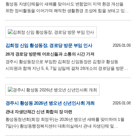
황성동 자생단체들이 새해를 맞아서도 변함없이 지역 환경 개선을
어린이들이 창작의 즐거움과 성취감을 느낄 수 있는 시간이 되었다.
위한 정비활동을 이어가며 쾌적한 생활환경 조성에 힘을 보태고 있다.
프로그램에 참여한 한 학부모는 “아이들이 평소 접하기 어려운
자연보호협의회는 지난 1월 16일 오후, 황성로 일대에서 환경정비
유리공예 활동에 직접 참여하
활동을 실시했다. 황성동 자연보호협의회는 매월 정기적인 환경정비
활동을 지속하고 있으며, 이날도 방치된 생활쓰레기를 수거하며
깨끗한 거리 조성에 힘을 보탰다. 이어 1월 17일, 환경보호협의회는
황성동 내 상습 쓰레기 발생 지역을 중심으로 환경정비 활동을
김희정 신임 황성동장, 경로당 방문 부임 인사
2026.01.09
전개했다. 이날 정비구역은 황성동 공영주차장, 우주타운 뒤편,
28개 경로당 방문해 어르신들과 소통의 시간 가져
폐철도 임시주차장 인근 공터 등으로, 평소 차량 쓰레기와 행인들에
경주시 황성동장으로 부임한 김희정 신임동장은 김항규 황성동
의한 무단투기가 반복되어 관리에 어려움을 겪는 곳이다. 특히 해당
시의원과 함께 지난 5, 6, 7일 삼일에 걸쳐 28개소의 경로당을 방문해
공터는 마른 풀과 넝쿨이 뒤엉켜 접근이 쉽지 않은 상태였음에도
어르신들께 신년 인사 및 부임 인사를 전하는 것을 시작으로 새해
업무추진에 들어갔다. 김희정 황성동장은 반갑게 맞아주시는
어르신들과 경로당 이용에 대한 불편 사항과 건의 사항을 청취하고
동정 운영에 관한 여러 의견을 나누는 소통행정을 구현했다.
어르신들은 “신임 동장으로 우리 동네에 오신 것을 환영하고 우리
경주시 황성동 2026년 병오년 신년인사회 개최
2026.01.08
지역 발전에 힘써 주기를 바라며, 바쁜 일정이 많을 텐데 첫 일정으로
관내 자생단체간 신년 화합의 장 마련
경로당을 방문해주셔서 고맙다”며 감사의 인사를 전했다. 김희정
황성동청년회(회장 최정두)는 2026년 병오년 새해를 맞이하여 1월
황성동장은 “새해에도 어르신들의 건강을 기원하며, 앞으로 경로당이
7일(수) 황성동행정복지센터 대회의실에서 관내 자생단체 및
어르신들의 건강하고 활기찬 노후생활을 위한 공간이 될 수 있도록 최
통장협의회 간 인사와 덕담을 나누는 신년인사회를 개최했다. 이날