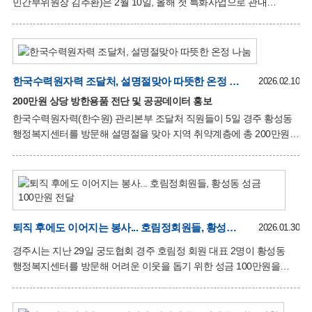
민간부위원장 김추환)은 2월 10일, 올해 첫 특화사업으로 관내
저소득층 30가구를 대상으로 ‘달달 설 꾸러미’를 전달했다. 이번 설
꾸러미 전달은 명절을 맞아 어려운 이웃들에게 따뜻한 관심과 온정을
전하고자 하는 뜻깊은 행사로 마련됐다. 협의체 회원들이 정성껏
준비한 꾸러미는 떡국, 곰탕, 강정 등 명절 음식으로 구성되었으며,
회원들이 직접 각 가정을 방문해 꾸러미를 전달하고, 안부를 살피며
한국수력원자력 조달처, 설명절맞아 따뜻한 온정 나눔
2026.02.10
따뜻한 격려의 시간을 가졌다. 황성동 달달복지단은 올해 상반기동안
200만원 상당 방한용품 전단 및 공공데이터 홍보
‘달달 설 꾸러미 전달’을 시작으로 ‘달달 경로당 효꾸러미’ 등 지역사회
한국수력원자력(한수원) 관리본부 조달처 직원들이 5일 경주 황성동
내 취약계층과 어르신을 위한 다양한 특화사업을 추진한 계획이다.
행정복지센터를 방문해 설명절을 맞아 지역 취약계층에 총 200만원
김추환 지역사회보장협의체 부위원장은 “설 명절을
상당의 방한용품을 전달했다. 방한용품 구입에는 임직원들이 매월
자발적으로 모금한 ‘러브펀드’를 활용했다. 이번 행사에는 조달처장
전혜수, 자재총괄부장 김영봉, 자재운영부장 이은의를 비롯해 직원
10명이 함께 참여해 설명절의 따뜻한 온정을 나누었다. 조달처는
황성동과 자매결연을 맺은 후 꾸준히 취약계층 후원 활동을 이어오며
지역의 든든한 동반자로 자리매김하고 있다. 또한 이날 직원들은
퇴직 후에도 이어지는 봉사... 호림정회원들, 황성동 성금 100만원 전달
2026.01.30
겨울철 실내 온도 유지에 도움을 줄 수 있는 난방텐트를 전달하는
경주시는 지난 29일 궁도협회 경주 호림정 회원 대표 2명이 황성동
한편, 최근 개방된 신규 공공데이터를 주민들에게 알리고 활용 방법을
행정복지센터를 방문해 어려운 이웃을 돕기 위한 성금 100만원을
설명하며 지역사회와의 소통을 강화했다. 전혜수 조달처장은 “황성동
전달했다고 밝혔다. 호림정은 경주시 황성공원 내에 위치한
궁도장으로, 전통 무예 계승과 궁도 문화 활성화를 위해 다양한