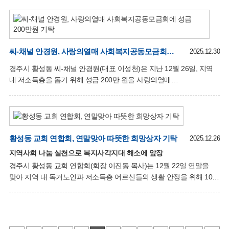
행사에는 배진석 경상북도의원, 이경희 · 김항규 경주시의원을
포함하여 관내 자생단체장과 회원, 통장협의회 등 80여 명이
참석하였으며, 강신채 노인회장의 격려사를 시작으로 지역의 소망과
발전을 기약하는 소통의 시간을 가졌다. 이번 신년인사회를 통해
2025년 한 해 동안 황성동의 복지증진과 지역사회 발전을 위해 앞장서
씨-채널 안경원, 사랑의열매 사회복지공동모금회에 성금 200만원 기탁
2025.12.30
온 봉사자 12명에게 경주시 유공시민 표창패를 전달하였으며
경주시 황성동 씨-채널 안경원(대표 이성천)은 지난 12월 26일, 지역
황성동을 위해 땀 흘린 봉사자들에게 깊은 감사의 마음을 전했다.
내 저소득층을 돕기 위해 성금 200만 원을 사랑의열매
최정두 청년회장은 “주민들이 서로 화합하며 정을 나누는 활기찬
사회복지공동모금회에 기탁하며 겨울 추위 속에 따뜻한 온정을
황성동
전했다. 이성천 대표는 20년 넘게 황성동 주민들과 함께하며
경로잔치, 동민 체육대회, 각종 지역 행사에 꾸준히 후원과
봉사활동으로 참여해왔다. 무엇보다 매년 이어온 기부 행보는
지역사회 나눔 문화 확산에 큰 울림을 주고 있다. 특히 지난해에도
황성동 교회 연합회, 연말맞아 따뜻한 희망상자 기탁
2025.12.26
200만 원을 기부해 지역사회 나눔 실천에 앞장서며, ‘작은 정성으로 큰
지역사회 나눔 실천으로 복지사각지대 해소에 앞장
사랑을 전하는 황성동의 든든한 후원자’로 자리매김했다. 이성천
경주시 황성동 교회 연합회(회장 이진동 목사)는 12월 22일 연말을
대표는 “이웃과 함께 살아가는 만큼 어려운 분들에게 힘이 되는 것이
맞아 지역 내 독거노인과 저소득층 어르신들의 생활 안정을 위해 10만
가장 큰 보람이라 생각한다”며 “이웃을 향한 사랑이 지역을 지탱하는
원 상당의 ‘따뜻한 희망상자’ 120상자를 황성동 행정복지센터(동장
힘이 된다
이승하)에 기탁했다. 기탁된 ‘따뜻한 희망상자’는 황성동 교회
연합회의 모금으로 마련된 것으로, 김·미역·식용유·간편식품 등
식료품과 칫솔·치약·세제 등 생활필수품으로 구성돼 최근 입주를