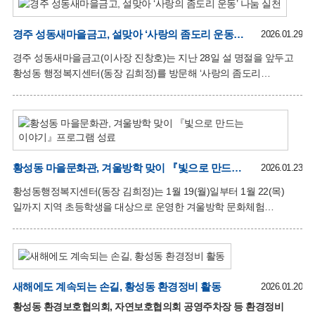
프로그램을 운영하고 있다. 특히 공무원 퇴직자를 비롯한 다양한
회원들이 함께하는 단체로, 풍부한 경험과 지혜를 바탕으로 지역사회
발전과 나눔 문화 확산에 힘쓰고 있다. 김희정 황성동장은
경주 성동새마을금고, 설맞아 ‘사랑의 좀도리 운동’ 나눔 실천
2026.01.29
“회원분들이 정성껏 마련해 주신 성금은 꼭 필요한 곳에 소중히
경주 성동새마을금고(이사장 진창호)는 지난 28일 설 명절을 앞두고
쓰이도록 하겠다”며 감사의 뜻을 전했다. 이번 성금은 2026년
황성동 행정복지센터(동장 김희정)를 방문해 ‘사랑의 좀도리
경북사회복지공동모금회를 통해 경주시 내 어려운 이웃들을 지원하는
운동’으로 마련한 라면 130박스를 관내 어려운 이웃에게 전달했다.
데 사용될 예정이다.
‘사랑의 좀도리 운동’은 1998년에 시작된 새마을금고의 대표적인
사회공헌사업으로, 어머니들이 밥을 지을 때마다 쌀을 모아 어려운
이웃을 도왔던 ‘십시일반’ 정신을 계승하는 전통적 나눔 운동이다.
회원과 주민들의 참여와 모금을 통해 지역사회 곳곳에 따뜻한 온기를
전하고 있다. 진창호 이사장은 “나눔 정신이 지금처럼 모두가 어려운
황성동 마을문화관, 겨울방학 맞이 『빛으로 만드는 이야기』프로그램 성료
2026.01.23
시기에 더욱 필요하다”며 “성동새마을금고는 앞으로도 이웃을 먼저
황성동행정복지센터(동장 김희정)는 1월 19(월)일부터 1월 22(목)
생각하고 지역과 함께하는 금융기관이 되겠다”고 밝혔다. 김희정
일까지 지역 초등학생을 대상으로 운영한 겨울방학 문화체험
황성동장은 “성동새마을금고가 매년 보여주시는 따뜻한 나눔은
프로그램 「빛으로 만드는 이야기」를 성황리에 마쳤다. 이번
지역사
프로그램은 스테인드 글라스 유리공예 수업으로, 문학과 미술의 조화
및 상호보완적 관계를 주제로 한 창작 활동을 통하여 어린이들의
예술적 감각을 함양하고 창의력과 집중력 향상을 도모하고자
마련됐다. ‘스테인드 글라스 유리공예’프로그램은 조각유리와 필름지
새해에도 계속되는 손길, 황성동 환경정비 활동
2026.01.20
등을 활용해글라스아트 썬캐쳐, 모자이크 캔들홀더, 보석함,
황성동 환경보호협의회, 자연보호협의회 공영주차장 등 환경정비
유리마그넷을 만드는 활동으로, 유리공예의 섬세한 작업을 통해