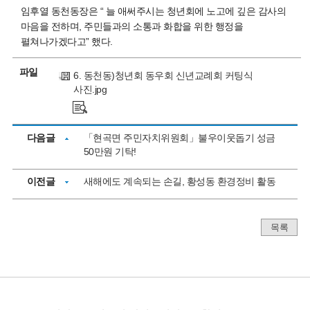
임후열 동천동장은 “ 늘 애써주시는 청년회에 노고에 깊은 감사의
마음을 전하며, 주민들과의 소통과 화합을 위한 행정을
펼쳐나가겠다고” 했다.
파일
6. 동천동)청년회 동우회 신년교례회 커팅식
사진.jpg
다음글
「현곡면 주민자치위원회」불우이웃돕기 성금
50만원 기탁!
이전글
새해에도 계속되는 손길, 황성동 환경정비 활동
목록