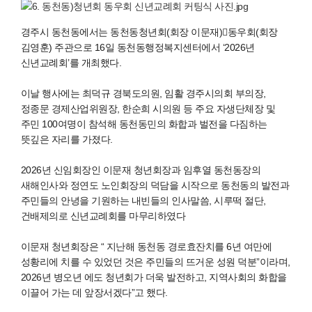
경주시 동천동에서는 동천동청년회(회장 이문재)동우회(회장
김영훈) 주관으로 16일 동천동행정복지센터에서 ‘2026년
신년교례회’를 개최했다.
이날 행사에는 최덕규 경북도의원, 임활 경주시의회 부의장,
정종문 경제산업위원장, 한순희 시의원 등 주요 자생단체장 및
주민 100여명이 참석해 동천동민의 화합과 벌전을 다짐하는
뜻깊은 자리를 가졌다.
2026년 신임회장인 이문재 청년회장과 임후열 동천동장의
새해인사와 정연도 노인회장의 덕담을 시작으로 동천동의 발전과
주민들의 안녕을 기원하는 내빈들의 인사말씀, 시루떡 절단,
건배제의로 신년교례회를 마무리하였다
이문재 청년회장은 “ 지난해 동천동 경로효잔치를 6년 여만에
성황리에 치를 수 있었던 것은 주민들의 뜨거운 성원 덕분”이라며,
2026년 병오년 에도 청년회가 더욱 발전하고, 지역사회의 화합을
이끌어 가는 데 앞장서겠다”고 했다.