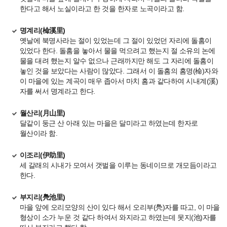
한다고 해서 노실이라고 한 것을 한자로 노곡이라고 함.
명계리
(椧溪里)
옛날에 북명사라는 절이 있었는데 그 절이 있었던 자리에 돌홈이
있었다 한다. 돌홈을 놓아서 물을 먹으려고 했는지 절 소유의 논에
물을 대려 했는지 알수 없으나 근래까지만 해도 그 자리에 돌홈이
놓인 것을 보았다는 사람이 많았다. 그래서 이 돌홈의 홈명(
椧)
자와
이 마을에 있는 계곡이 매우 좁아서 마치 홈과 같다하여 시내계(
溪)
자를 써서 명계라고 한다.
월산리
(月山里)
달같이 둥근 산 아래 있는 마을은 달미라고 하였는데 한자로
월산이라 함.
이조리
(伊助里)
세 갈래의 시내가 모여서 갯벌을 이루는 동네이므로 개모듬이라고
한다.
부지리
(鳧池里)
마을 앞에 오리모양의 산이 있다 해서 오리부(
鳧)
자를 따고, 이 마을
형상이 소가 누운 것 같다 하여서 와지라고 하였는데 못지(
池)
자를