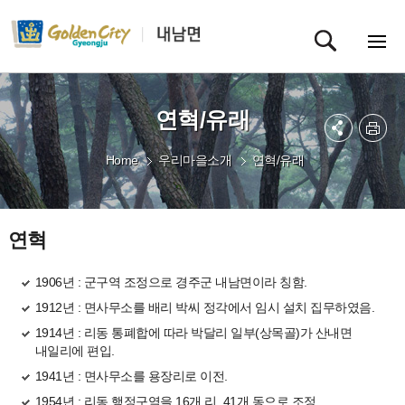
연혁/유래
Home
우리마을소개
연혁/유래
연혁
1906년 : 군구역 조정으로 경주군 내남면이라 칭함.
1912년 : 면사무소를 배리 박씨 정각에서 임시 설치 집무하였음.
1914년 : 리동 통폐합에 따라 박달리 일부(상목골)가 산내면
내일리에 편입.
1941년 : 면사무소를 용장리로 이전.
1954년 : 리동 행정구역을 16개 리, 41개 동으로 조정.