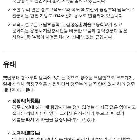
축산농가로 전업하여 농가소득을 올리고 있습니다.
또한 우리 면은 경부고속도로와 국도 35호선이 중앙부의 남북으로
관통하는 한편 지방도 904호선이 동서로 연결되어 있습니다.
교육시설로는 내남초등학교, 삼성생활예술고등학교가 있고
문화재는 용장사지삼층석탑을 비롯한 보물과 경덕왕릉과 같은
사적지 등 24점의 지정문화재가 산재해 있는 곳입니다.
유래
옛날부터 경주부의 남쪽에 있다는 뜻으로 경주군 부남면으로 부르다가,
일제에 의해 행정구역을 개편하면서 경주부의 남쪽 안에 있다 하여 경주
내남면이라 했다.
용장리
(茸長里)
경주 남산에 신라 때 용장사라는 절이 있었는데 지금 절은 없어지고
절터와 석탑이 남아 있다. 그래서 용장사지라 부르고, 이 절의
이름을 따서 이 마을을 용장이라 부르고 있다.
노곡리
(蘆谷里)
옛날에 마을 앞에 갈대가 무성하게 자라서 마을의 울타리 역할을