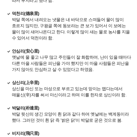
따서 부지라고 했다 함.
덕천리
(德泉里)
박달 쪽에서 내려오는 냇물은 내 바닥으로 스며들어 물이 많이
흐르지 않지만, 구왕골 쪽에 동보라는 큰 보가 있어서 이 보에는
물이 많이 새어나온다고 한다. 이렇게 많이 새는 물로 농사를 지을
수 있어서 덕천이라 함.
안심리
(安心里)
옛날에 물 좋고 나무 많고 주민들이 잘 화합하여, 난이 있을 때마다
다른 마을 사람들은 피난을 가야 했지만 이 마을 사람들은 피난을
가지 않아도 안심하고 살 수 있었다고 하였음.
상신리
(上辛里)
상신을 마신 또는 마성으로 부르고 있는데 맏이는 맵다는데서
매울신(
辛)
자를 써서 마신이라고 하며 이를 한자로 상신이라 함.
박달리
(朴達里)
박달 뒷산의 생긴 모양이 흰 닭과 같다 하여 옛날에는 백계동이라
했다. 그러던 것이 흰 닭 즉 '밝은 닭'이 박달로 굳은 것으로 봄.
비지리
(飛只里)