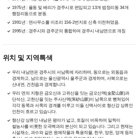
1975년 : 율동 및 배리가 경주시로 편입되고 13개 법정리동 34개
행정리동으로 분동.
1991년 : 면사무소를 이조리 156-2번지로 신축 이전하였음.
1995년 : 경주시와 경주군의 통합하여 경주시 내남면으로 개칭
위치 및 지역특색
우리 내남면은 경주시의 서남쪽에 자리하며, 동으로는 외동읍과
경계하고, 남으로는 울산광역시 울주군과 경계하며, 서북으로는
산내면, 건천읍과 경계합니다.
우리 면의 지형은 금오산과 고위산을 잇는 금오산맥(金鰲山脈)과
단석산, 고헌산을 잇는 주사산맥(朱砂山脈)이 남쪽으로 뻗쳐있어
각각 동쪽과 서쪽의 경계를 이루고 이들 산맥사이로 형산강 상류인
인천이 흐르고 있습니다.
형산강 상류인 내남은 평야가 넓고, 토질이 비옥하여 일찍이
쌀농사를 비롯한 오곡백과의 본산이 되고 있습니다. 그리고 현재는
시설채소, 과수와 같은 원예작물과 특용작물, 한우, 양돈, 양계 등의