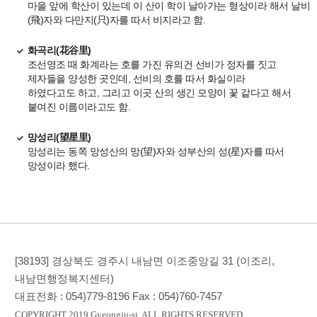
마을 앞에 학산이 있는데 이 산이 학이 날아가는 형상이라 해서 날비
(
飛)
자와 다만지(
只)
자를 따서 비지라고 함.
화곡리
(花谷里)
조선영조 때 화계라는 호를 가진 유의건 선비가 정자를 짓고
제자들을 양성한 곳인데, 선비의 호를 따서 화실이라
하였다고도 하고, 그리고 이곳 산의 생긴 모양이 꽃 같다고 해서
붙여진 이름이라고도 함.
망성리
(望星里)
망성리는 동쪽 망성산의 망(
望)
자와 성부산의 성(
星)
자를 따서
망성이라 했다.
[38193] 경상북도 경주시 내남면 이조중앙길 31 (이조리,
내남면행정복지센터)
대표전화 :
054)779-8196
Fax :
054)760-7457
COPYRIGHT 2019 Gyeongju-si. ALL RIGHTS RESERVED.