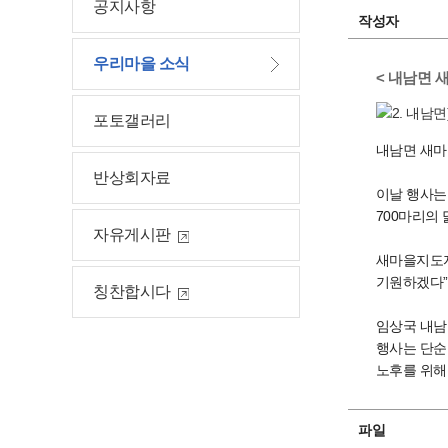
공지사항
작성자
우리마을 소식
< 내남면 
포토갤러리
내남면 새마
반상회자료
이날 행사는
700마리의
자유게시판
새마을지도자
기원하겠다”
칭찬합시다
임상국 내남
행사는 단순
노후를 위해
파일