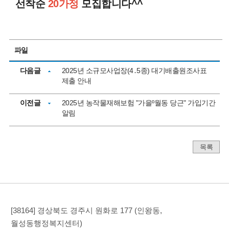
선착순
20가정
모집합니다^^
파일
다음글
2025년 소규모사업장(4․5종) 대기배출원조사표
제출 안내
이전글
2025년 농작물재해보험 "가을º월동 당근" 가입기간
알림
목록
[38164] 경상북도 경주시 원화로 177 (인왕동,
월성동행정복지센터)