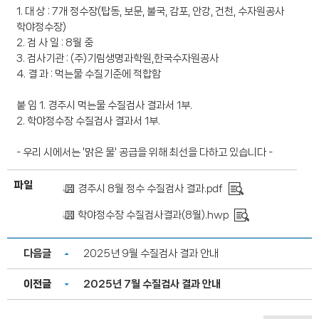
항
1. 대 상 : 7개 정수장(탑동, 보문, 불국, 감포, 안강, 건천, 수자원공사
목
학야정수장)
으
2. 검 사 일 : 8월 중
로
3. 검사기관 : (주)기림생명과학원,한국수자원공사
구
4. 결 과 : 먹는물 수질기준에 적합함
분
하
붙 임 1. 경주시 먹는물 수질검사 결과서 1부.
여
2. 학야정수장 수질검사 결과서 1부.
나
타
- 우리 시에서는 '맑은 물' 공급을 위해 최선을 다하고 있습니다 -
낸
표
파일
경주시 8월 정수 수질검사 결과.pdf
입
니
학야정수장 수질검사결과(8월).hwp
다.
다음글
2025년 9월 수질검사 결과 안내
이전글
2025년 7월 수질검사 결과 안내