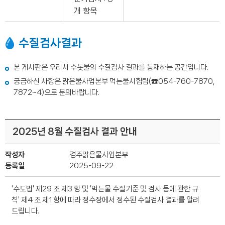
원
개 항목
수
수
수질검사결과
질
검
사,
본 게시판은 우리시 수돗물의 수질검사 결과를 등재하는 공간입니다.
정
궁금하신 사항은 맑은물사업본부 먹는물시험팀(☎054-760-7870,
수
7872~4)으로 문의바랍니다.
수
질
검
사,
2025년 8월 수질검사 결과 안내
가
정
작성자
경주맑은물사업본부
급
등록일
2025-09-22
수
수
'수도법' 제29 조 제3 항 및 '먹는물 수질기준 및 검사 등에 관한 규
질
칙' 제4 조 제1 항에 따라 정수장에서 정수된 수질검사 결과를 알려
검
드립니다.
사