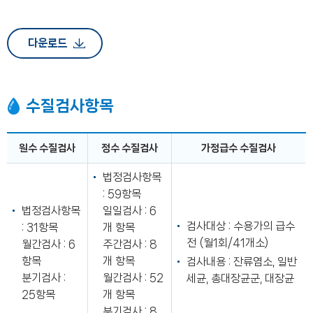
다운로드
수질검사항목
원수 수질검사
정수 수질검사
가정급수 수질검사
상
법정검사항목
수
: 59항목
도
법정검사항목
일일검사 : 6
수
검사대상 : 수용가의 급수
: 31항목
개 항목
질
전 (월1회/41개소)
월간검사 : 6
주간검사 : 8
검
항목
개 항목
검사내용 : 잔류염소, 일반
사
분기검사 :
월간검사 : 52
항
세균, 총대장균군, 대장균
목
25항목
개 항목
을
분기검사 : 8