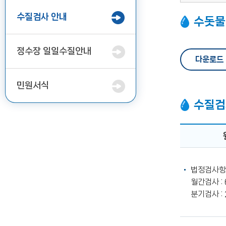
수질검사 안내
수돗물
정수장 일일수질안내
다운로드
민원서식
수질검
상
수
법정검사항목
도
월간검사 :
수
분기검사 :
질
검