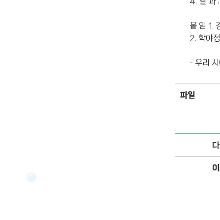
4. 결 
급
수
붙 임 1
수
2. 학야
질
검
- 우리 
사
항
목
파일
으
로
구
분
다
하
여
이
나
타
낸
표