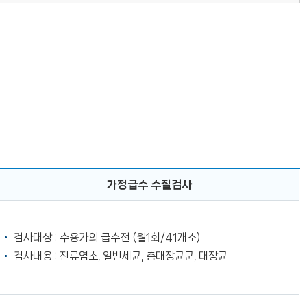
가정급수 수질검사
검사대상 : 수용가의 급수전 (월1회/41개소)
검사내용 : 잔류염소, 일반세균, 총대장균군, 대장균