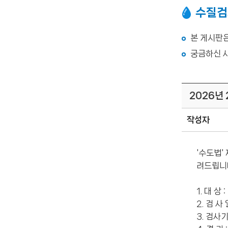
사
수질검
항
목
본 게시판
을
궁금하신 사
원
수
수
질
2026년
검
사,
작성자
정
수
'수도법'
수
려드립니
질
검
1. 대 상
사,
2. 검 사 
가
3. 검사
정