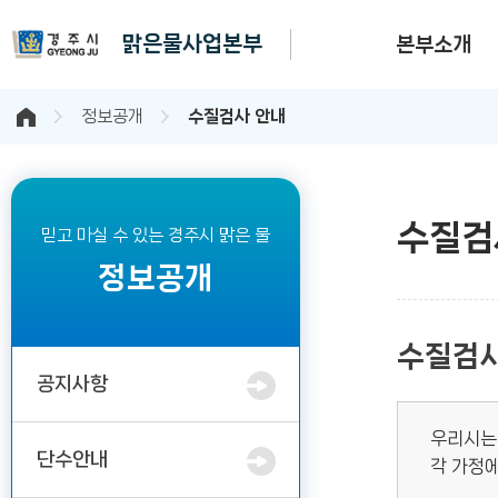
맑은물사업본부
본부소개
정보공개
수질검사 안내
수질검
믿고 마실 수 있는 경주시 맑은 물
정보공개
수질검
공지사항
우리시는
단수안내
각 가정에