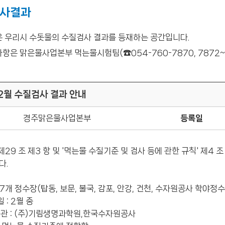
사결과
은 우리시 수돗물의 수질검사 결과를 등재하는 공간입니다.
항은 맑은물사업본부 먹는물시험팀(☎054-760-7870, 7872
 2월 수질검사 결과 안내
경주맑은물사업본부
등록일
 제29 조 제3 항 및 '먹는물 수질기준 및 검사 등에 관한 규칙' 제4
다.
 : 7개 정수장(탑동, 보문, 불국, 감포, 안강, 건천, 수자원공사 학야정
일 : 2월 중
기관 : (주)기림생명과학원,한국수자원공사