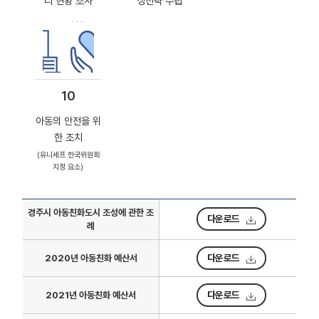
리 현황 조사
성전략 수립
10
아동의 안전을 위
한 조치
(유니세프 한국위원회
지정 요소)
파
경주시 아동친화도시 조성에 관한 조
다운로드
일
례
별
다
다운로드
2020년 아동친화 예산서
운
로
다운로드
2021년 아동친화 예산서
드