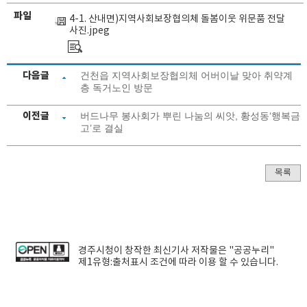
파일
4-1. 산내면)지역사회보장협의체 돌봄이웃 위문품 전달
사진.jpeg
다음글
건천읍 지역사회보장협의체 어버이날 맞아 취약계
층 독거노인 방문
이전글
버드나무 봉사회가 뿌린 나눔의 씨앗, 황성동‘행복금
고’로 결실
목록
경주시청
이 창작한
최신기사
저작물은 "공공누리"
제1유형:출처표시
조건에 따라 이용 할 수 있습니다.