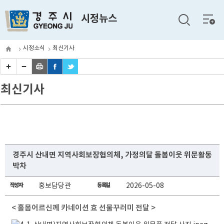
전체
시정뉴스
메뉴
시정소식
최신기사
최신기사
경주시 산내면 지역사회보장협의체, 가정의달 돌봄이웃 위문활동
박차
작성자
홍보담당관
등록일
2026-05-08
< 홀몸어르신께 카네이션 효 선물꾸러미 전달 >