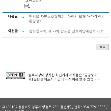
달 사진.jpg
다음글
안강읍 자연보호협의회, ‘가정의 달’맞아 대대적인
환경정비
이전글
감포청우회, 제53회 감포읍 경로위안대잔치 개최
목록
경주시청
이 창작한
최신기사
저작물은 "공공누리"
제1유형:출처표시
조건에 따라 이용 할 수 있습니다.
우) 38102 경상북도 경주시 양정로 260 (동천동) / 전화 : 054-779-8585 /