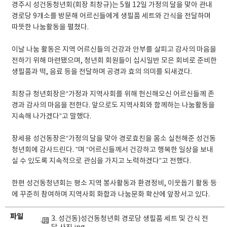
경주시 성건동청년회(회장 최창규)는 5월 12일 가정의 달을 맞아 관내
경로당 9개소를 방문해 어르신들에게 생필품 세트와 간식을 전달하며
따뜻한 나눔활동을 펼쳤다.
이날 나눔 활동은 지역 어르신들의 건강과 안부를 살피고 감사의 마음을
전하기 위해 마련됐으며, 청년회 회원들이 십시일반 모은 회비로 준비한
생필품과 떡, 음료 등을 전달하며 공경과 효의 의미를 되새겼다.
최창규 청년회장은“가정과 지역사회를 위해 헌신해오신 어르신들께 존
경과 감사의 마음을 전한다. 앞으로도 지역사회와 함께하는 나눔활동을
지속해 나가겠다”고 말했다.
장세용 성건동장은“가정의 달을 맞아 경로효친을 몸소 실천해준 성건동
청년회에 감사드린다. ”며 “어르신들께서 건강하고 행복한 일상을 보내
실 수 있도록 지속적으로 관심을 가지고 노력하겠다”고 전했다.
한편 성건동청년회는 평소 지역 봉사활동과 환경정비, 이웃돕기 활동 등
에 꾸준히 참여하며 지역사회 화합과 나눔문화 확산에 앞장서고 있다.
파일
3. 성건동)성건동청년회 경로당 생필품 세트 및 간식 전