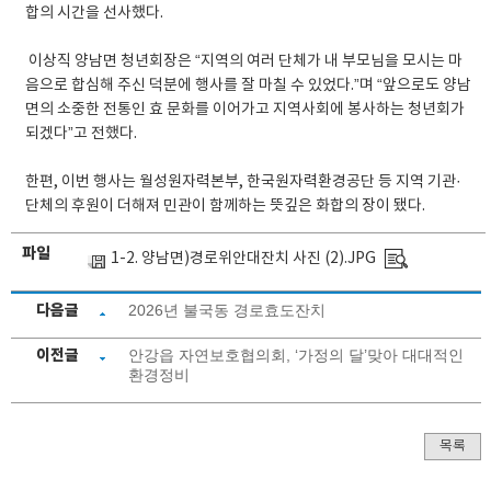
합의 시간을 선사했다.
​ 이상직 양남면 청년회장은 “지역의 여러 단체가 내 부모님을 모시는 마
음으로 합심해 주신 덕분에 행사를 잘 마칠 수 있었다.”며 “앞으로도 양남
면의 소중한 전통인 효 문화를 이어가고 지역사회에 봉사하는 청년회가
되겠다”고 전했다.
​한편, 이번 행사는 월성원자력본부, 한국원자력환경공단 등 지역 기관·
단체의 후원이 더해져 민관이 함께하는 뜻깊은 화합의 장이 됐다.
파일
1-2. 양남면)경로위안대잔치 사진 (2).JPG
다음글
2026년 불국동 경로효도잔치
이전글
안강읍 자연보호협의회, ‘가정의 달’맞아 대대적인
환경정비
목록