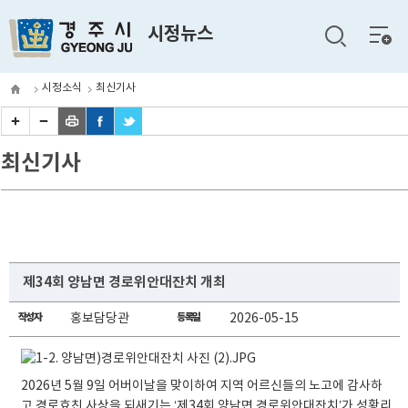
전체
시정뉴스
메뉴
시정소식
최신기사
최신기사
제34회 양남면 경로위안대잔치 개최
작성자
홍보담당관
등록일
2026-05-15
2026년 5월 9일 어버이날을 맞이하여 지역 어르신들의 노고에 감사하
고 경로효친 사상을 되새기는 ‘제34회 양남면 경로위안대잔치’가 성황리