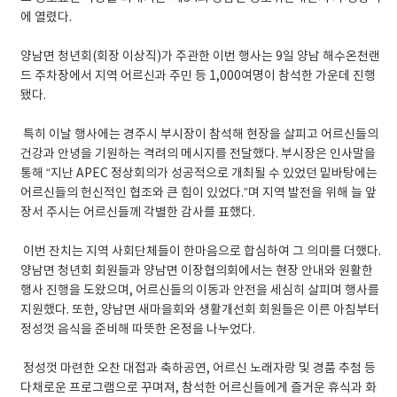
에 열렸다.
​양남면 청년회(회장 이상직)가 주관한 이번 행사는 9일 양남 해수온천랜
드 주차장에서 지역 어르신과 주민 등 1,000여명이 참석한 가운데 진행
됐다.
​ 특히 이날 행사에는 경주시 부시장이 참석해 현장을 살피고 어르신들의
건강과 안녕을 기원하는 격려의 메시지를 전달했다. 부시장은 인사말을
통해 “지난 APEC 정상회의가 성공적으로 개최될 수 있었던 밑바탕에는
어르신들의 헌신적인 협조와 큰 힘이 있었다.”며 지역 발전을 위해 늘 앞
장서 주시는 어르신들께 각별한 감사를 표했다.
​ 이번 잔치는 지역 사회단체들이 한마음으로 합심하여 그 의미를 더했다.
양남면 청년회 회원들과 양남면 이장협의회에서는 현장 안내와 원활한
행사 진행을 도왔으며, 어르신들의 이동과 안전을 세심히 살피며 행사를
지원했다. 또한, 양남면 새마을회와 생활개선회 회원들은 이른 아침부터
정성껏 음식을 준비해 따뜻한 온정을 나누었다.
​ 정성껏 마련한 오찬 대접과 축하공연, 어르신 노래자랑 및 경품 추첨 등
다채로운 프로그램으로 꾸며져, 참석한 어르신들에게 즐거운 휴식과 화