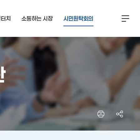
정터치
소통하는 시장
시민원탁회의
란