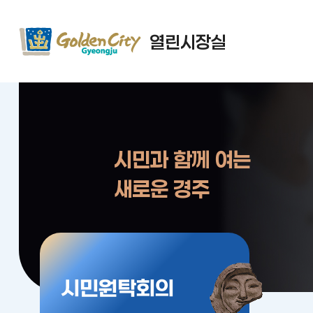
열린시장실
시민과 함께 여는
새로운 경주
시민원탁회의