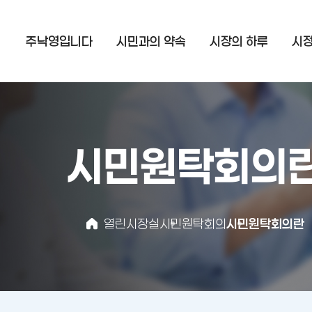
주낙영입니다
시민과의 약속
시장의 하루
시
시민원탁회의
열린시장실
시민원탁회의
시민원탁회의란