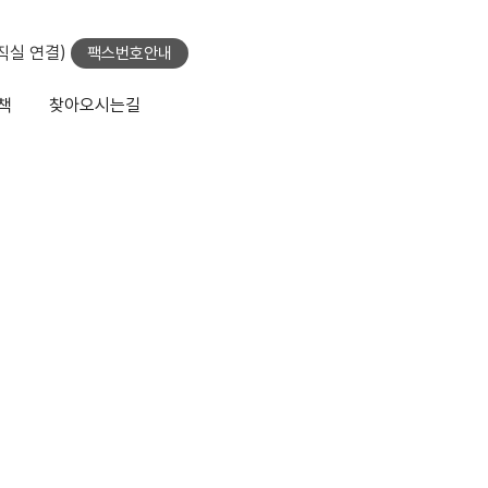
당직실 연결)
팩스번호안내
책
찾아오시는길