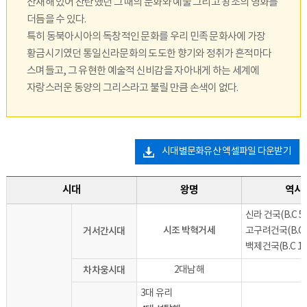
산재해 있어 찬란했던 그 때의 문화와 예술 그리고 왕조의 영화를
더듬을 수 있다.
특히 동북아시아의 독창적인 문화를 우리 민족 문화사에 가장
황금시기였던 통일신라문화의 도도한 향기와 정취가 흔적마다
스며들고, 그 유현한 예술적 신비감을 자아내게 하는 세계에
자랑스러운 동양의 그리스라고 불릴 만큼 손색이 없다.
시대별문화유산 엑셀파일 다운받기
시대
왕명
역사
신라 건국(B.C 5
시조 박혁거세
거서간시대
고구려건국(B.C 
백제건국(B.C 1
차차웅시대
2대남해
3대 유리