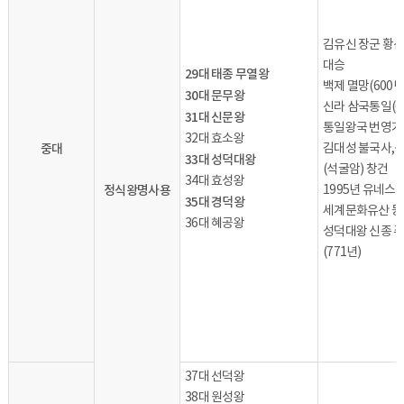
김유신 장군 황산
대승
29대 태종 무열왕
백제 멸망(600년
30대 문무왕
신라 삼국통일(6
31대 신문왕
통일왕국 번영기
32대 효소왕
중대
김대성 불국사,
33대 성덕대왕
(석굴암) 창건
34대 효성왕
정식왕명사용
1995년 유네스
35대 경덕왕
세계문화유산 등
36대 혜공왕
성덕대왕 신종 
(771년)
37대 선덕왕
38대 원성왕