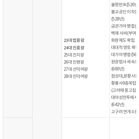
율령반포(520년
불교공인 이차돈
(528년)
금관가야 병합(5
백제 사비(부여)
23대 법흥왕
화랑제도 확립
24대 진흥왕
대대적 영토 확
대가야 병합(562
25대 진지왕
원광법사 세속오
26대 진평왕
(600년)
27대 선덕여왕
첨성대,분황사
28대 진덕여왕
황룡사9층목탑 
(고려때 몽고침
대야성전투에서 
(642년)
고구려 연개소