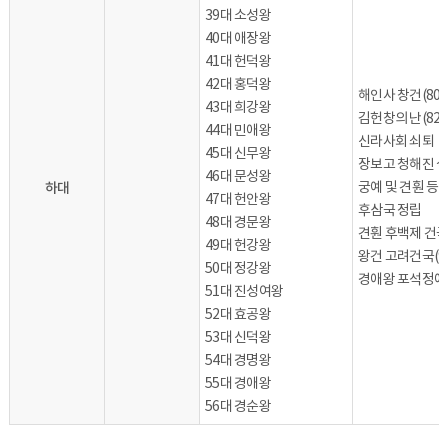
39대 소성왕
40대 애장왕
41대 헌덕왕
42대 홍덕왕
해인사 창건(802
43대 희강왕
김헌창의 난(822
44대 민애왕
신라사회 쇠퇴
45대 신무왕
장보고 청해진 
46대 문성왕
하대
궁예 및 견훤 등
47대 헌안왕
후삼국 정립
48대 경문왕
견훤 후백제 건국(
49대 헌강왕
왕건 고려건국(9
50대 정강왕
경애왕 포석정에
51대 진성여왕
52대 효공왕
53대 신덕왕
54대 경명왕
55대 경애왕
56대 경순왕