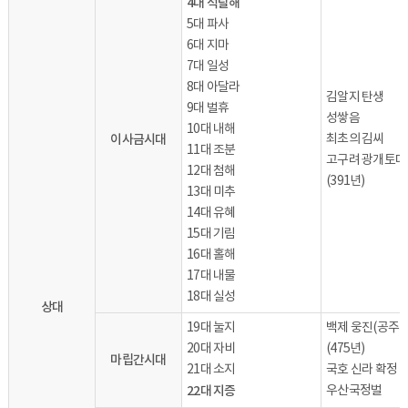
4대 석탈해
5대 파사
6대 지마
7대 일성
8대 아달라
김알지 탄생
9대 벌휴
성쌓음
10대 내해
이사금시대
최초의 김씨
11대 조분
고구려 광개토대
12대 첨해
(391년)
13대 미추
14대 유혜
15대 기림
16대 홀해
17대 내물
18대 실성
상대
19대 눌지
백제 웅진(공주)
20대 자비
(475년)
마립간시대
21대 소지
국호 신라 확정
22대 지증
우산국정벌