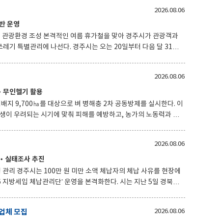
리
2026.08.06
다. 이번 조정으로 경부선 서울~부산 고속철
반 운영
일) 매일 상행 2회와 하행 1회 등 총 3회가 추가 운행된다. 중앙선
철을 맞아 경주시가 관광객과
경주시는 오는 20일부터 다음 달 31일
번 대책은 휴가철 관광객 증가로 일시적
한 관광환경을 유지하기 위해 마련됐다. 쓰레기 발생 억제
2026.08.06
 관리해 시민 불편을 줄이고 깨끗한 도시환경을 조성하는 데 중점을
론‧무인헬기 활용
홍보
배지 9,700㏊를 대상으로 벼 병해충 2차 공동방제를 실시한다. 이
발생이 우려되는 시기에 맞춰 피해를 예방하고, 농가의 노동력과 방
 단기간에 집중적으로 방제함으로써 작업 효율과 방제 효과를 높일
2026.08.06
 올해 1‧2차 공동방제에 총 38억 원
담‧실태조사 추진
 사유를 현장에
 체납관리단’ 운영을 본격화한다. 시는 지난 5일 경북도
으로, 이달부터 오는 11월까지 4개월간 체납관리단을 운영한다.
를 대상으로 전화상담과 현장 실태조사를 실시해 체납 원인을 파악
업체 모집
2026.08.06
동을 병행해 지방세와