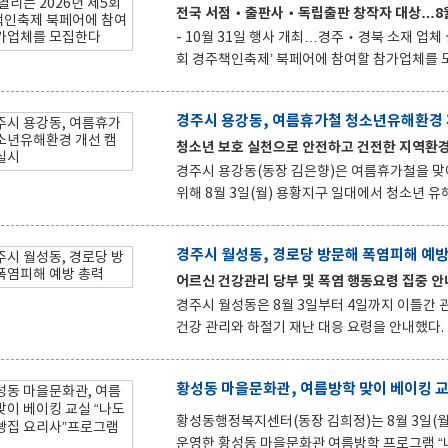
세외수입 징수의 실효성을 높이고 성실 납세 분위기 조성에 나설 계획이다
전국 서점‧출판사‧독립출판 창작자 대상…8월
리를 통해 납세 형평성을 높이고 건전한
- 10월 31일 행사 개최…경주‧경북 소재 업체 심사 우대 경주시립도서관은 오는 10월 31일 열
회 경주책인축제’ 북페어에 참여할 참가업체를 모집한다. 모집 대상은 전국의 서점과 출판사, 
작자 등이며, 심사를 거쳐 총 20팀을 선정한다. 접수 기간은 8월 6일부터 27일까지로, 경주·경북지역 소재 참가업
체는 심사 시 우대한다. 선정된 참가업체에는 북페어 운영에 필요한 기본 시설과 실비 등이 지원된다. 참가업체가
경주시 용강동, 여름휴가철 청소년유해환경 
직접 큐레이션한 도서 가운데 일부는 경주시립도서관 장서로 구입할
청소년 보호 실천으로 안전하고 건전한 지역환경
며, 최종 선정 결과는 9월 2일 발표한다. 신청
관계망서비스(SNS)에서 확
경주시 용강동(동장 김은향)은 여름휴가철을 맞
위해 8월 3일(월) 용황지구 일대에서 청소년 유해환경 개선 캠페인을
소년지도위원회 등 13명이 참여해 지역 내 업소
의점 등 업소를 방문해 청소년 대상 술·담배 판
경주시 월성동, 경로당 방문해 폭염피해 예방
오후 10시 이후 청소년 출입 금지 사항을 적극 홍보했다. 이번 캠페인은 여름휴가철을 맞아 
어르신 건강관리 당부 및 폭염 행동요령 집중 안
노출될 가능성이 높아지는 시기에 선제적으로 대
성하기 위해 마련됐다. 또한 청소년 유해환경 문
경주시 월성동은 8월 3일부터 4일까지 이틀간 
건강 관리와 하절기 재난 대응 요령을 안내했다. 이번 방문은 최근 계속되는 무더위와 태풍·호우 등 여름철 자연재
난에 대비해 어르신들의 건강과 안전을 점검하고,
진됐다. 최병조 월성동장은 임활 경주시의회 의장, 김동수 시의원과 함께 경로당을 찾아 무더위 시간대 야외활동 자
제, 충분한 수분 섭취, 건강 이상 징후 발생 시
또한 혹서기 위기가구가 발생하지 않도록 어려운 이웃에 대한
황성동행정복지센터(동장 김희정)는 8월 3일(월
이어지는 무더위 속에서 어르신들의 건강과
운영한 황성동 마을문화관 여름방학 프로그램 “나도