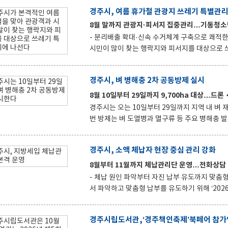
회 증편된다고 6일 밝혔다. 이번 조정은 9월 1일부터 시행된다. 현재 경주역 케이티엑스(KTX)는 주중 94회(고속
경주시, 여름 휴가철 관광지 쓰레기 특별관
72회·준고속 22회), 주말 111회(고속 87회·준고속 24회) 운행되고 있
8월 말까지 관광지·피서지 집중관리…기동청소
도(KTX)는 주중(월~목) 매일 하행 1회, 주말(금~
- 분리배출 확대·신속 수거체계 구축으로 쾌적한 관광환경 조성 본격적인 여름 휴가
서울
시민이 많이 찾는 행락지와 피서지를 대상으로 쓰레기 특별관리에 나선다. 
까지 6주간 '여름철 행락지 쓰레기 관리대책'을 추진한다고 6일 밝혔다. 이
으로 늘어나는 생활쓰레기에 선제적으로 대응하고, 쾌적
경주시, 벼 병해충 2차 공동방제 실시
부터 수거·운반·처리까지 전 과정을 체계적으로
뒀다. 시는 관광객이 집중되는 출입구와 인파 밀집지역을 중심으로 분리배출 용기와 음식물쓰레기 수거용기를 설
8월 10일부터 29일까지 9,700ha 대상…드
치하고, 올바른 쓰레기 배출문화 정착을 위한 
경주시는 오는 10일부터 29일까지 지역 내 벼 재
번 방제는 벼 도열병과 멸구류 등 주요 병해충 
제 비용 부담을 줄이기 위해 추진된다. 총사업비는 19억 원으로 경주시와 지역농협이 각각 9억5천만 원을 부담한
다. 드론과 무인헬기 등 무인방제장비를 투입해
경주시, 소액 체납자 현장 중심 관리 강화
계획이다. 앞서 경주시는 지난 7월 20일부터 8월 1일까지 드론 123대, 무인헬기 20대, 광역방제기 1대 등 총 144
대의 장비를 투입해 벼 재배지 9,711㏊에 대한 1차 공동방제를 마쳤다. 시는
8월부터 11월까지 체납관리단 운영…전화상
을 투입해 벼 병해충
- 체납 원인 파악부터 자진 납부 유도까지 맞춤형 관리 경주시는 100만 원 미만 소액 체납자의 체납
서 파악하고 맞춤형 납부를 유도하기 위해 ‘2026 지방세입
청 다목적홀에서 열린 체납관리단 발대식을 시작
체납관리단은 12명으로 구성되며, 소액 체납자
경주시립도서관,‘경주책인축제’북페어 참가
하고 상황에 맞는 납부 안내를 통해 자진 납부를 유도한다. 또한 체납자동차 번호판 영치 활