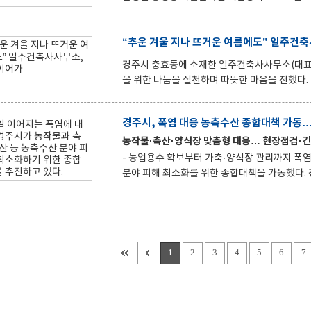
프로그램은 오감을 자극하는 노오븐 베이킹 체험
을 도모하고 방학 동안 알찬 문화체험의 기회를 제공하고자 마련됐다. 3일간
“추운 겨울 지나 뜨거운 여름에도” 일주건축
브라우니·샌드위치 ▲바다도넛·컵케이크 등 다양한 디저트와 음식을 직접 만들어보는 활동으로 진행되었으며, 손
끝으로 재료를 만지고 꾸미는 과정을 통해 어린이들
경주시 충효동에 소재한 일주건축사사무소(대표 
그램에 참여한 한 학부모는 “아이들이 평소 직접
을 위한 나눔을 실천하며 따뜻한 마음을 전했다. 일주건축사사무소는 최근 선도동행정복지센터를 방문해 한부모가
정 등 취약계층을 위해 써달라며 성금 66만원을 기탁했다. 이번 기탁은 지난해 연말 50만원을 
째로 이어진 나눔이다. 추운 겨울 어려운 이웃을
경주시, 폭염 대응 농축수산 종합대책 가동…
름에도 다시 한번 성금을 기탁하며 계절이 바뀌어도 변함없는 이
농작물·축산·양식장 맞춤형 대응… 현장점검·
등 경제적 어려움을 겪고 있는 취약계층의 생활에 
대표는 “큰 금액은 아니지만 도움이 필요한 이
- 농업용수 확보부터 가축·양식장 관리까지 폭염 피해 선제 대응 경주시가 연일 이
분야 피해 최소화를 위한 종합대책을 가동했다. 경주시는 농작물과 축산, 양식장 등 분야별 현장점검을 강화하고 시
설 지원과 긴급 대응체계를 운영하고 있다고 5일 밝혔다. 먼저 농작물 분야는 농업재해대책상황
점검을 강화하고, 가뭄에 대비한 농업용수 저장시설과
수장치 설치 등 과수 고품질 시설 현대화 사업도 병행한다. 이어 축산 분야는 축산재해 비상대
주축협·경주소방서와 협력해 긴급 급수 지원체계를 가동하고 있다. 폭염에 취약
하고, 양봉·사슴·염소 사육농가에도 지원을 확
1
2
3
4
5
6
7