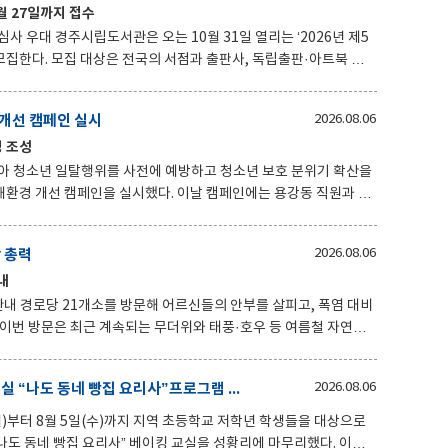
. 경주시 관계자는 “현장 중심의 체납 관
 27일까지 접수
리는 ‘2026년 제5
독립출판·아트북 창
개선 캠페인 실시
2026.08.06
 예정이다. 참가 신청은 전자우편으로 접수하
 조성
 방법과 제출 서류 등 자세한 사항은 경주시립도서관 홈페이지와 사회
아 청소년 일탈행위를 사전에 예방하고 청소년 보호 분위기 확산을
 실시했다. 이날 캠페인에는 용강동 직원과 청
를 대상으로 청소년 보호 준수사항을 집중 안내했다. 참석자들은 편
매 금지와 신분증 확인 철저를 당부하고, 코인노래방과 PC방의 경우
 총력
2026.08.06
청소년이 유해환경에
내
응하고, 청소년이 안전하게 생활할 수 있는 건전한 지역 환경을 조
제에 대한
관내 경로당 21개소를 방문해 어르신들의 안부를 살피고, 폭염 대비
 경로당 이용자들이 안전하게 여름을 날 수 있도록 살피기 위해 추
황성동 마을문화관, 여름방학 맞이 베이킹 교실 “나도 동네 빵집 요리사”프로그램 성료
2026.08.06
 신속한 대처 등 폭염 대응 수칙을 설명하고 각별한 주의를 당부했다.
 적극적인 관심을 강조했다. 최병조 월성동장은 “연일
)부터 8월 5일(수)까지 지역 초등학교 저학년 학생들을 대상으로
 동네 빵집 요리사” 베이킹 교실을 성황리에 마무리했다. 이번