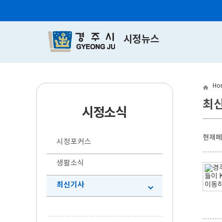
시정뉴스
Ho
최
시정소식
현재
시정포커스
생활소식
최신기사