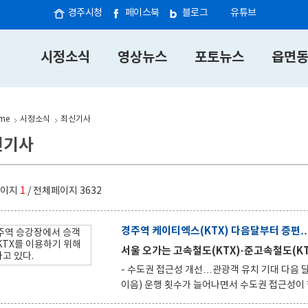
경주시청
페이스북
블로그
유튜브
시정소식
영상뉴스
포토뉴스
읍면
me
시정소식
최신기사
신기사
페이지
1
/ 전체페이지
3632
서울 오가는 고속철도(KTX)·준고속철도(KT
- 수도권 접근성 개선…관광객 유치 기대 다음 달 1일부터 경주역을 경유하는 고속철도(KTX)와 준고속철도(KTX-
이음) 운행 횟수가 늘어나면서 수도권 접근성이 한층 개선된다. 경주시는 고속철도 통합
경유하는 고속철도(KTX)와 준고속철도(KTX-이음