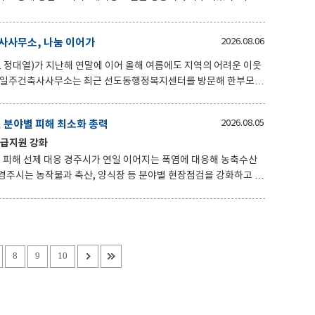
을 주제로 한 창작 활동을 통하여 어린이들의 창의력과 오감 발달
 ▲과자집 만들기·아이싱쿠키 ▲텃밭
사사무소, 나눔 이어가
2026.08.06
이 창작의 즐거움과 성취감을 느낄 수 있는 시간이 되었다. 프로
정대열)가 지난해 연말에 이어 올해 여름에도 지역의 어려운 이웃
 해보기
기부한 데 이어 두 번
 위해 따뜻한 마음을 전했던 정대열 대표는 무더위가 이어지는 올여
 분야별 피해 최소화 총력
2026.08.05
웃사랑을 실천했다. 특히 이번 성금은 한부모가정
긴급지원 강화
조금이나마 보탬이 되기를 바라는 마음을 담아 마련됐다. 정대열
웃들에게
어지는 폭염에 대응해 농축수산
실 운영과 취약시설
 밭작물 관수·관비시설 지원사업을 추진한다. 아울러 미세살
책반을 운영하고, 경
한 양계농가에 면역증강제를 공급
8
9
10