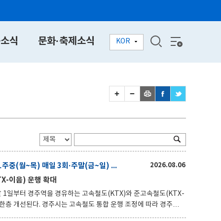
동소식
문화·축제소식
KOR
경주역 케이티엑스(KTX) 다음달부터 증편…주중(월~목) 매일 3회·주말(금~일) 매일 5회 늘어난다
2026.08.06
X-이음) 운행 확대
 운행 조정에 따라 경주역을
) 운행이 편도 기준 주중(월~목) 매일 3회, 주말(금~일) 매일 5